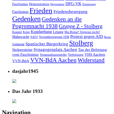
DFG-VK
Faschismus
Demonstration
Deportation
Erinnerung
Frieden
Friedensbewegung
Faschismus
Gedenken
Gedenken an die
Pogromnacht 1938
Gruppe Z - Stolberg
Kundgebung
Lesung
Ma Bistar! Vergesst nicht!
Konzert
Krieg
Protest gegen AfD
Mahnwache
Novemberpogrome 1938
NATO
Roma
Stolberg
Spanischer Bürgerkrieg
Solidarität
Synagogenplatz Aachen
Stolpersteine
Tag der Befreiung
vom Faschismus
VHS Aachen
Veranstaltungsreihe
Verfolgung
VVN-BdA Aachen
Widerstand
VVN-BdA
dasjahr1945
Das Jahr 1933
Navigation