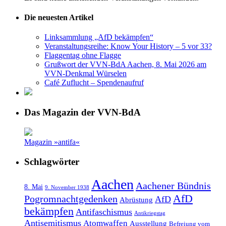
Die neuesten Artikel
Linksammlung „AfD bekämpfen“
Veranstaltungsreihe: Know Your History – 5 vor 33?
Flaggentag ohne Flagge
Grußwort der VVN-BdA Aachen, 8. Mai 2026 am
VVN-Denkmal Würselen
Café Zuflucht – Spendenaufruf
Das Magazin der VVN-BdA
Magazin »antifa«
Schlagwörter
Aachen
Aachener Bündnis
8. Mai
9. November 1938
AfD
Pogromnachtgedenken
AfD
Abrüstung
bekämpfen
Antifaschismus
Antikriegstag
Antisemitismus
Atomwaffen
Ausstellung
Befreiung vom