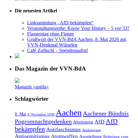
Die neuesten Artikel
Linksammlung „AfD bekämpfen“
Veranstaltungsreihe: Know Your History – 5 vor 33?
Flaggentag ohne Flagge
Grußwort der VVN-BdA Aachen, 8. Mai 2026 am
VVN-Denkmal Würselen
Café Zuflucht – Spendenaufruf
Das Magazin der VVN-BdA
Magazin »antifa«
Schlagwörter
Aachen
Aachener Bündnis
8. Mai
9. November 1938
AfD
Pogromnachtgedenken
AfD
Abrüstung
bekämpfen
Antifaschismus
Antikriegstag
Antisemitismus
Atomwaffen
Ausstellung
Befreiung vom