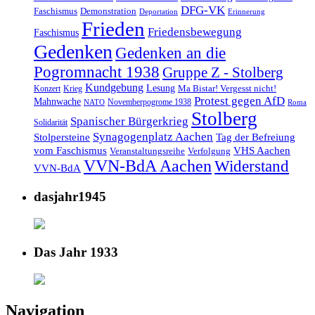
DFG-VK
Faschismus
Demonstration
Deportation
Erinnerung
Frieden
Friedensbewegung
Faschismus
Gedenken
Gedenken an die
Pogromnacht 1938
Gruppe Z - Stolberg
Kundgebung
Lesung
Ma Bistar! Vergesst nicht!
Konzert
Krieg
Protest gegen AfD
Mahnwache
Novemberpogrome 1938
NATO
Roma
Stolberg
Spanischer Bürgerkrieg
Solidarität
Synagogenplatz Aachen
Stolpersteine
Tag der Befreiung
vom Faschismus
VHS Aachen
Veranstaltungsreihe
Verfolgung
VVN-BdA Aachen
Widerstand
VVN-BdA
dasjahr1945
Das Jahr 1933
Navigation