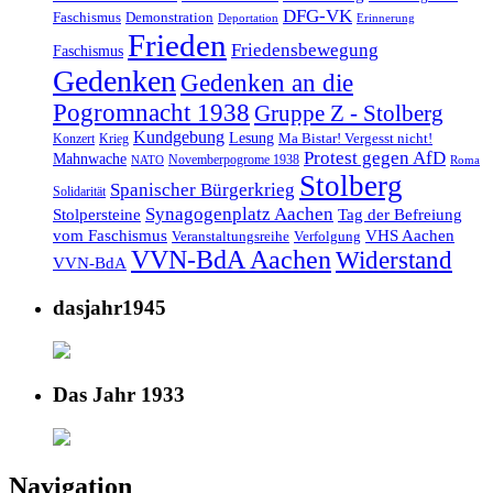
DFG-VK
Faschismus
Demonstration
Deportation
Erinnerung
Frieden
Friedensbewegung
Faschismus
Gedenken
Gedenken an die
Pogromnacht 1938
Gruppe Z - Stolberg
Kundgebung
Lesung
Ma Bistar! Vergesst nicht!
Konzert
Krieg
Protest gegen AfD
Mahnwache
Novemberpogrome 1938
NATO
Roma
Stolberg
Spanischer Bürgerkrieg
Solidarität
Synagogenplatz Aachen
Stolpersteine
Tag der Befreiung
vom Faschismus
VHS Aachen
Veranstaltungsreihe
Verfolgung
VVN-BdA Aachen
Widerstand
VVN-BdA
dasjahr1945
Das Jahr 1933
Navigation