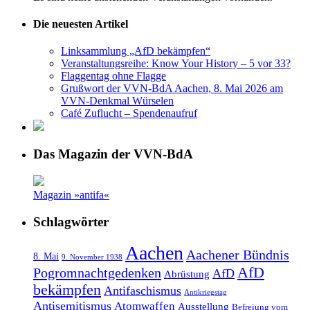
Die neuesten Artikel
Linksammlung „AfD bekämpfen“
Veranstaltungsreihe: Know Your History – 5 vor 33?
Flaggentag ohne Flagge
Grußwort der VVN-BdA Aachen, 8. Mai 2026 am
VVN-Denkmal Würselen
Café Zuflucht – Spendenaufruf
Das Magazin der VVN-BdA
Magazin »antifa«
Schlagwörter
Aachen
Aachener Bündnis
8. Mai
9. November 1938
AfD
Pogromnachtgedenken
AfD
Abrüstung
bekämpfen
Antifaschismus
Antikriegstag
Antisemitismus
Atomwaffen
Ausstellung
Befreiung vom