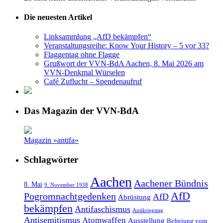
Die neuesten Artikel
Linksammlung „AfD bekämpfen“
Veranstaltungsreihe: Know Your History – 5 vor 33?
Flaggentag ohne Flagge
Grußwort der VVN-BdA Aachen, 8. Mai 2026 am
VVN-Denkmal Würselen
Café Zuflucht – Spendenaufruf
Das Magazin der VVN-BdA
Magazin »antifa«
Schlagwörter
Aachen
Aachener Bündnis
8. Mai
9. November 1938
AfD
Pogromnachtgedenken
AfD
Abrüstung
bekämpfen
Antifaschismus
Antikriegstag
Antisemitismus
Atomwaffen
Ausstellung
Befreiung vom