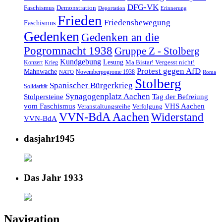
DFG-VK
Faschismus
Demonstration
Deportation
Erinnerung
Frieden
Friedensbewegung
Faschismus
Gedenken
Gedenken an die
Pogromnacht 1938
Gruppe Z - Stolberg
Kundgebung
Lesung
Ma Bistar! Vergesst nicht!
Konzert
Krieg
Protest gegen AfD
Mahnwache
Novemberpogrome 1938
NATO
Roma
Stolberg
Spanischer Bürgerkrieg
Solidarität
Synagogenplatz Aachen
Stolpersteine
Tag der Befreiung
vom Faschismus
VHS Aachen
Veranstaltungsreihe
Verfolgung
VVN-BdA Aachen
Widerstand
VVN-BdA
dasjahr1945
Das Jahr 1933
Navigation