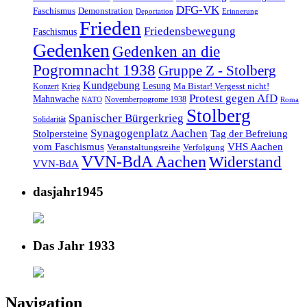
DFG-VK
Faschismus
Demonstration
Deportation
Erinnerung
Frieden
Friedensbewegung
Faschismus
Gedenken
Gedenken an die
Pogromnacht 1938
Gruppe Z - Stolberg
Kundgebung
Lesung
Ma Bistar! Vergesst nicht!
Konzert
Krieg
Protest gegen AfD
Mahnwache
Novemberpogrome 1938
NATO
Roma
Stolberg
Spanischer Bürgerkrieg
Solidarität
Synagogenplatz Aachen
Stolpersteine
Tag der Befreiung
vom Faschismus
VHS Aachen
Veranstaltungsreihe
Verfolgung
VVN-BdA Aachen
Widerstand
VVN-BdA
dasjahr1945
Das Jahr 1933
Navigation