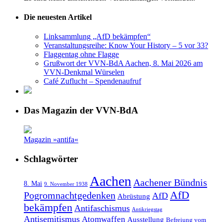
Die neuesten Artikel
Linksammlung „AfD bekämpfen“
Veranstaltungsreihe: Know Your History – 5 vor 33?
Flaggentag ohne Flagge
Grußwort der VVN-BdA Aachen, 8. Mai 2026 am
VVN-Denkmal Würselen
Café Zuflucht – Spendenaufruf
Das Magazin der VVN-BdA
Magazin »antifa«
Schlagwörter
Aachen
Aachener Bündnis
8. Mai
9. November 1938
AfD
Pogromnachtgedenken
AfD
Abrüstung
bekämpfen
Antifaschismus
Antikriegstag
Antisemitismus
Atomwaffen
Ausstellung
Befreiung vom