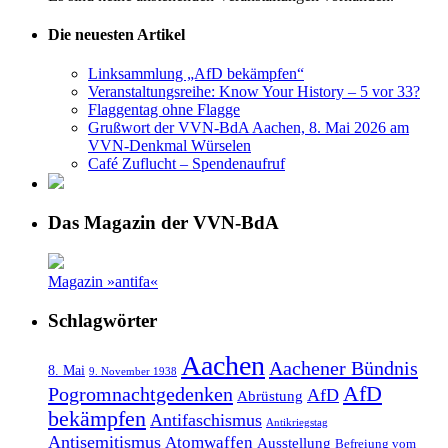
Die neuesten Artikel
Linksammlung „AfD bekämpfen“
Veranstaltungsreihe: Know Your History – 5 vor 33?
Flaggentag ohne Flagge
Grußwort der VVN-BdA Aachen, 8. Mai 2026 am
VVN-Denkmal Würselen
Café Zuflucht – Spendenaufruf
Das Magazin der VVN-BdA
Magazin »antifa«
Schlagwörter
Aachen
Aachener Bündnis
8. Mai
9. November 1938
AfD
Pogromnachtgedenken
AfD
Abrüstung
bekämpfen
Antifaschismus
Antikriegstag
Antisemitismus
Atomwaffen
Ausstellung
Befreiung vom