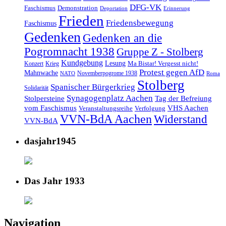
DFG-VK
Faschismus
Demonstration
Deportation
Erinnerung
Frieden
Friedensbewegung
Faschismus
Gedenken
Gedenken an die
Pogromnacht 1938
Gruppe Z - Stolberg
Kundgebung
Lesung
Ma Bistar! Vergesst nicht!
Konzert
Krieg
Protest gegen AfD
Mahnwache
Novemberpogrome 1938
NATO
Roma
Stolberg
Spanischer Bürgerkrieg
Solidarität
Synagogenplatz Aachen
Stolpersteine
Tag der Befreiung
vom Faschismus
VHS Aachen
Veranstaltungsreihe
Verfolgung
VVN-BdA Aachen
Widerstand
VVN-BdA
dasjahr1945
Das Jahr 1933
Navigation