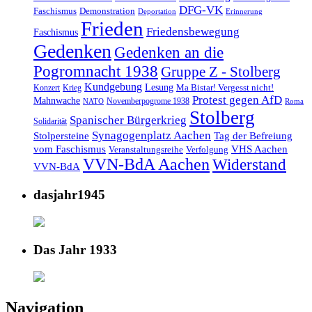
DFG-VK
Faschismus
Demonstration
Deportation
Erinnerung
Frieden
Friedensbewegung
Faschismus
Gedenken
Gedenken an die
Pogromnacht 1938
Gruppe Z - Stolberg
Kundgebung
Lesung
Ma Bistar! Vergesst nicht!
Konzert
Krieg
Protest gegen AfD
Mahnwache
Novemberpogrome 1938
NATO
Roma
Stolberg
Spanischer Bürgerkrieg
Solidarität
Synagogenplatz Aachen
Stolpersteine
Tag der Befreiung
vom Faschismus
VHS Aachen
Veranstaltungsreihe
Verfolgung
VVN-BdA Aachen
Widerstand
VVN-BdA
dasjahr1945
Das Jahr 1933
Navigation