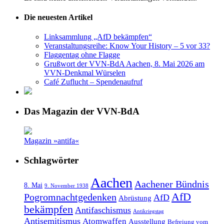
Die neuesten Artikel
Linksammlung „AfD bekämpfen“
Veranstaltungsreihe: Know Your History – 5 vor 33?
Flaggentag ohne Flagge
Grußwort der VVN-BdA Aachen, 8. Mai 2026 am
VVN-Denkmal Würselen
Café Zuflucht – Spendenaufruf
Das Magazin der VVN-BdA
Magazin »antifa«
Schlagwörter
Aachen
Aachener Bündnis
8. Mai
9. November 1938
AfD
Pogromnachtgedenken
AfD
Abrüstung
bekämpfen
Antifaschismus
Antikriegstag
Antisemitismus
Atomwaffen
Ausstellung
Befreiung vom