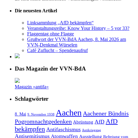
Die neuesten Artikel
Linksammlung „AfD bekämpfen“
Veranstaltungsreihe: Know Your History – 5 vor 33?
Flaggentag ohne Flagge
Grußwort der VVN-BdA Aachen, 8. Mai 2026 am
VVN-Denkmal Würselen
Café Zuflucht – Spendenaufruf
Das Magazin der VVN-BdA
Magazin »antifa«
Schlagwörter
Aachen
Aachener Bündnis
8. Mai
9. November 1938
AfD
Pogromnachtgedenken
AfD
Abrüstung
bekämpfen
Antifaschismus
Antikriegstag
Antisemitismus
Atomwaffen
Ausstellung
Befreiung vom