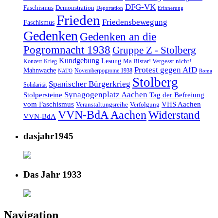
DFG-VK
Faschismus
Demonstration
Deportation
Erinnerung
Frieden
Friedensbewegung
Faschismus
Gedenken
Gedenken an die
Pogromnacht 1938
Gruppe Z - Stolberg
Kundgebung
Lesung
Ma Bistar! Vergesst nicht!
Konzert
Krieg
Protest gegen AfD
Mahnwache
Novemberpogrome 1938
NATO
Roma
Stolberg
Spanischer Bürgerkrieg
Solidarität
Synagogenplatz Aachen
Stolpersteine
Tag der Befreiung
vom Faschismus
VHS Aachen
Veranstaltungsreihe
Verfolgung
VVN-BdA Aachen
Widerstand
VVN-BdA
dasjahr1945
Das Jahr 1933
Navigation