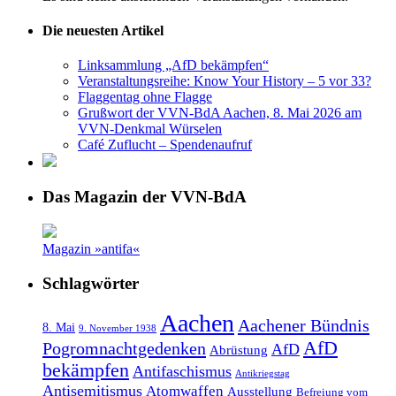
Die neuesten Artikel
Linksammlung „AfD bekämpfen“
Veranstaltungsreihe: Know Your History – 5 vor 33?
Flaggentag ohne Flagge
Grußwort der VVN-BdA Aachen, 8. Mai 2026 am
VVN-Denkmal Würselen
Café Zuflucht – Spendenaufruf
Das Magazin der VVN-BdA
Magazin »antifa«
Schlagwörter
Aachen
Aachener Bündnis
8. Mai
9. November 1938
AfD
Pogromnachtgedenken
AfD
Abrüstung
bekämpfen
Antifaschismus
Antikriegstag
Antisemitismus
Atomwaffen
Ausstellung
Befreiung vom