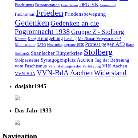
DFG-VK
Faschismus
Demonstration
Deportation
Erinnerung
Frieden
Friedensbewegung
Faschismus
Gedenken
Gedenken an die
Pogromnacht 1938
Gruppe Z - Stolberg
Kundgebung
Lesung
Ma Bistar! Vergesst nicht!
Konzert
Krieg
Protest gegen AfD
Mahnwache
Novemberpogrome 1938
NATO
Roma
Stolberg
Spanischer Bürgerkrieg
Solidarität
Synagogenplatz Aachen
Stolpersteine
Tag der Befreiung
vom Faschismus
VHS Aachen
Veranstaltungsreihe
Verfolgung
VVN-BdA Aachen
Widerstand
VVN-BdA
dasjahr1945
Das Jahr 1933
Navigation