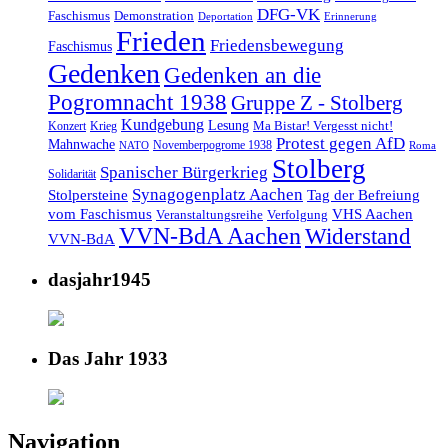
DFG-VK
Faschismus
Demonstration
Deportation
Erinnerung
Frieden
Friedensbewegung
Faschismus
Gedenken
Gedenken an die
Pogromnacht 1938
Gruppe Z - Stolberg
Kundgebung
Lesung
Ma Bistar! Vergesst nicht!
Konzert
Krieg
Protest gegen AfD
Mahnwache
Novemberpogrome 1938
NATO
Roma
Stolberg
Spanischer Bürgerkrieg
Solidarität
Synagogenplatz Aachen
Stolpersteine
Tag der Befreiung
vom Faschismus
VHS Aachen
Veranstaltungsreihe
Verfolgung
VVN-BdA Aachen
Widerstand
VVN-BdA
dasjahr1945
Das Jahr 1933
Navigation