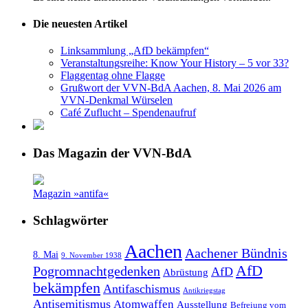
Die neuesten Artikel
Linksammlung „AfD bekämpfen“
Veranstaltungsreihe: Know Your History – 5 vor 33?
Flaggentag ohne Flagge
Grußwort der VVN-BdA Aachen, 8. Mai 2026 am
VVN-Denkmal Würselen
Café Zuflucht – Spendenaufruf
Das Magazin der VVN-BdA
Magazin »antifa«
Schlagwörter
Aachen
Aachener Bündnis
8. Mai
9. November 1938
AfD
Pogromnachtgedenken
AfD
Abrüstung
bekämpfen
Antifaschismus
Antikriegstag
Antisemitismus
Atomwaffen
Ausstellung
Befreiung vom