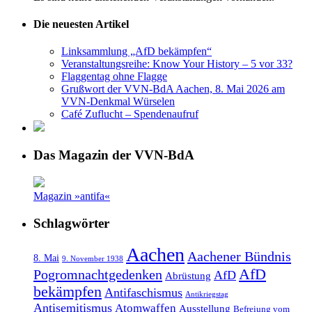
Die neuesten Artikel
Linksammlung „AfD bekämpfen“
Veranstaltungsreihe: Know Your History – 5 vor 33?
Flaggentag ohne Flagge
Grußwort der VVN-BdA Aachen, 8. Mai 2026 am
VVN-Denkmal Würselen
Café Zuflucht – Spendenaufruf
Das Magazin der VVN-BdA
Magazin »antifa«
Schlagwörter
Aachen
Aachener Bündnis
8. Mai
9. November 1938
AfD
Pogromnachtgedenken
AfD
Abrüstung
bekämpfen
Antifaschismus
Antikriegstag
Antisemitismus
Atomwaffen
Ausstellung
Befreiung vom