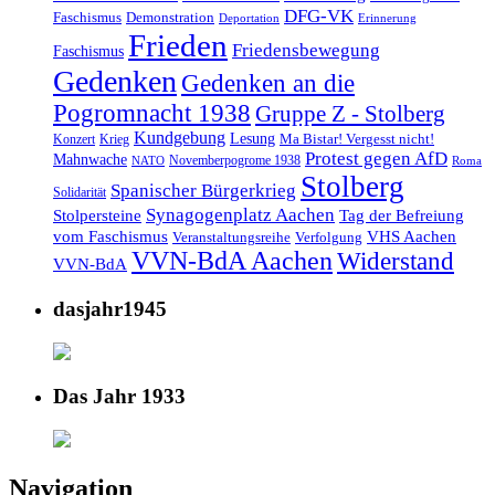
DFG-VK
Faschismus
Demonstration
Deportation
Erinnerung
Frieden
Friedensbewegung
Faschismus
Gedenken
Gedenken an die
Pogromnacht 1938
Gruppe Z - Stolberg
Kundgebung
Lesung
Ma Bistar! Vergesst nicht!
Konzert
Krieg
Protest gegen AfD
Mahnwache
Novemberpogrome 1938
NATO
Roma
Stolberg
Spanischer Bürgerkrieg
Solidarität
Synagogenplatz Aachen
Stolpersteine
Tag der Befreiung
vom Faschismus
VHS Aachen
Veranstaltungsreihe
Verfolgung
VVN-BdA Aachen
Widerstand
VVN-BdA
dasjahr1945
Das Jahr 1933
Navigation