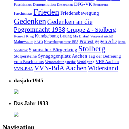
DFG-VK
Faschismus
Demonstration
Deportation
Erinnerung
Frieden
Friedensbewegung
Faschismus
Gedenken
Gedenken an die
Pogromnacht 1938
Gruppe Z - Stolberg
Kundgebung
Lesung
Ma Bistar! Vergesst nicht!
Konzert
Krieg
Protest gegen AfD
Mahnwache
Novemberpogrome 1938
NATO
Roma
Stolberg
Spanischer Bürgerkrieg
Solidarität
Synagogenplatz Aachen
Stolpersteine
Tag der Befreiung
vom Faschismus
VHS Aachen
Veranstaltungsreihe
Verfolgung
VVN-BdA Aachen
Widerstand
VVN-BdA
dasjahr1945
Das Jahr 1933
Navigation