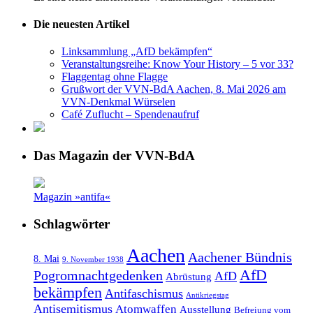
Die neuesten Artikel
Linksammlung „AfD bekämpfen“
Veranstaltungsreihe: Know Your History – 5 vor 33?
Flaggentag ohne Flagge
Grußwort der VVN-BdA Aachen, 8. Mai 2026 am
VVN-Denkmal Würselen
Café Zuflucht – Spendenaufruf
Das Magazin der VVN-BdA
Magazin »antifa«
Schlagwörter
Aachen
Aachener Bündnis
8. Mai
9. November 1938
AfD
Pogromnachtgedenken
AfD
Abrüstung
bekämpfen
Antifaschismus
Antikriegstag
Antisemitismus
Atomwaffen
Ausstellung
Befreiung vom