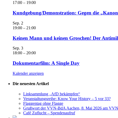
17:00
–
19:00
Kundgebung/Demonstration: Gegen die „Kanonen
Sep.
2
19:00
–
21:00
Keinen Mann und keinen Groschen! Der Antimili
Sep.
3
18:00
–
20:00
Dokumentarfilm: A Single Day
Kalender anzeigen
Die neuesten Artikel
Linksammlung „AfD bekämpfen“
Veranstaltungsreihe: Know Your History – 5 vor 33?
Flaggentag ohne Flagge
Grußwort der VVN-BdA Aachen, 8. Mai 2026 am VVN
Café Zuflucht – Spendenaufruf