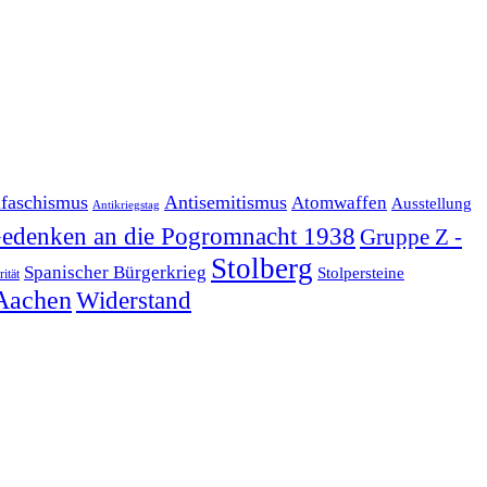
ifaschismus
Antisemitismus
Atomwaffen
Ausstellung
Antikriegstag
edenken an die Pogromnacht 1938
Gruppe Z -
Stolberg
Spanischer Bürgerkrieg
Stolpersteine
rität
Aachen
Widerstand