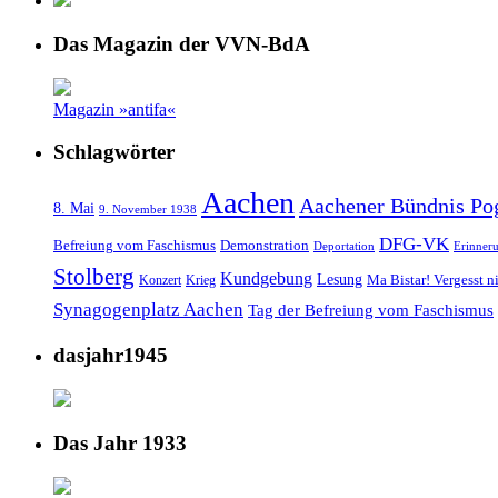
Das Magazin der VVN-BdA
Magazin »antifa«
Schlagwörter
Aachen
Aachener Bündnis Po
8. Mai
9. November 1938
DFG-VK
Befreiung vom Faschismus
Demonstration
Deportation
Erinner
Stolberg
Kundgebung
Lesung
Ma Bistar! Vergesst n
Konzert
Krieg
Synagogenplatz Aachen
Tag der Befreiung vom Faschismus
dasjahr1945
Das Jahr 1933