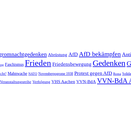
AfD bekämpfen
gromnachtgedenken
AfD
Ant
Abrüstung
Frieden
Gedenken
G
Friedensbewegung
Faschismus
ung
Protest gegen AfD
Mahnwache
icht!
Novemberpogrome 1938
Solida
NATO
Roma
VVN-BdA 
VHS Aachen
VVN-BdA
Veranstaltungsreihe
Verfolgung