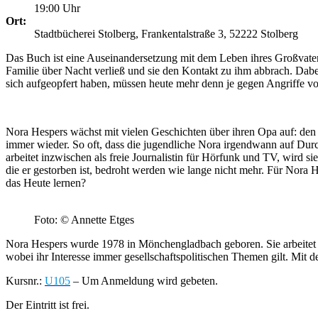
19:00 Uhr
Ort:
Stadtbücherei Stolberg, Frankentalstraße 3, 52222 Stolberg
Das Buch ist eine Auseinandersetzung mit dem Leben ihres Großvate
Familie über Nacht verließ und sie den Kontakt zu ihm abbrach. Dabei
sich aufgeopfert haben, müssen heute mehr denn je gegen Angriffe von
Nora Hespers wächst mit vielen Geschichten über ihren Opa auf: den 
immer wieder. So oft, dass die jugendliche Nora irgendwann auf Durch
arbeitet inzwischen als freie Journalistin für Hörfunk und TV, wird si
die er gestorben ist, bedroht werden wie lange nicht mehr. Für Nora 
das Heute lernen?
Foto: © Annette Etges
Nora Hespers wurde 1978 in Mönchengladbach geboren. Sie arbeitet a
wobei ihr Interesse immer gesellschaftspolitischen Themen gilt. Mit
Kursnr.:
U105
– Um Anmeldung wird gebeten.
Der Eintritt ist frei.