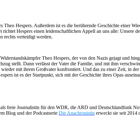
rs Theo Hespers. Außerdem ist es die berührende Geschichte einer Wi
 richtet Hespers einen leidenschaftlichen Appell an uns alle: Unsere 
 rechts verteidigt werden.
Widerstandskämpfer Theo Hespers, der von den Nazis gejagt und hingeri
zug stellt. Dann verlässt der Vater die Familie, und mit ihm verschwi
e wieder mit ihrem Großvater konfrontiert. Und das zu einer Zeit, in der
Hespers ist es der Startpunkt, sich mit der Geschichte ihres Opas aus
ls freie Journalistin für den WDR, die ARD und Deutschlandfunk Nova
 dem Blog und der Podcastserie
Die Anachronistin
erweckt sie seit 2014 