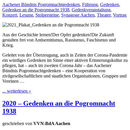
Aachener Bündnis Pogromnachtgedenken
,
Führung
,
Gedenken
,
Gedenken an die Pogromnacht 1938
,
Gedenkveranstaltung
,
Konzert
,
Lesung
,
Stolpersteine
,
Synagoge Aachen
,
Theater
,
Vortrag
Aus der Geschichte lernen!Der Opfer gedenken!Die Zukunft
gestalten frei von Antisemitismus, Rassismus, Faschismus und
Krieg.
Geleitet von der Überzeugung, auch in Zeiten der Corona-Pandemie
ein würdiges Gedenken im Sinne einer aktiven Erinnerungskultur zu
pflegen, hat – auch im zweiten Corona-Jahr – das Aachener
Bündnis Pogromnachtgedenken – eine Kooperation von
zivilgesellschaftlichen und staatlichen Organisationen, Gruppen und
Vereinen …
... weiterlesen »
2020 – Gedenken an die Pogromnacht
1938
geschrieben von
VVN-BdA Aachen