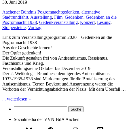
30. Juni 2019
Aachener Bündnis Pogromnachtgedenken
,
alternative
Stadtrundfahrt
,
Ausstellung
,
Film
,
Gedenken
,
Gedenken an die
Pogromnacht 1938
,
Gedenkveranstaltung
,
Konzert
,
Lesung
,
Stolpersteine
,
Vortrag
Link zum Veranstaltungsprogramm 2020 – Gedenken an die
Pogromnacht 1938
Aus der Geschichte lernen!
Der Opfer gedenken!
Die Zukunft gestalten frei von Antisemitismus, Rassismus,
Faschismus und Krieg.
Veranstaltungsreihe Oktober bis Dezember 2019
Der 2. Weltkrieg – Brandbeschleuniger des Antisemitismus
1933-1935-1938 sind Markierungen für die Brutalisierung des
Antisemitismus. Terror, Boykott und Ausgrenzung waren die
Vorboten der Vernichtungsabsichten der Nazis. Mit dem Überfall …
... weiterlesen »
Socialmedia der VVN-BdA Aachen