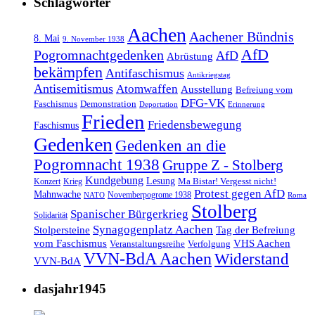
Schlagwörter
Aachen
Aachener Bündnis
8. Mai
9. November 1938
AfD
Pogromnachtgedenken
AfD
Abrüstung
bekämpfen
Antifaschismus
Antikriegstag
Antisemitismus
Atomwaffen
Ausstellung
Befreiung vom
DFG-VK
Faschismus
Demonstration
Deportation
Erinnerung
Frieden
Friedensbewegung
Faschismus
Gedenken
Gedenken an die
Pogromnacht 1938
Gruppe Z - Stolberg
Kundgebung
Lesung
Ma Bistar! Vergesst nicht!
Konzert
Krieg
Protest gegen AfD
Mahnwache
Novemberpogrome 1938
NATO
Roma
Stolberg
Spanischer Bürgerkrieg
Solidarität
Synagogenplatz Aachen
Stolpersteine
Tag der Befreiung
vom Faschismus
VHS Aachen
Veranstaltungsreihe
Verfolgung
VVN-BdA Aachen
Widerstand
VVN-BdA
dasjahr1945