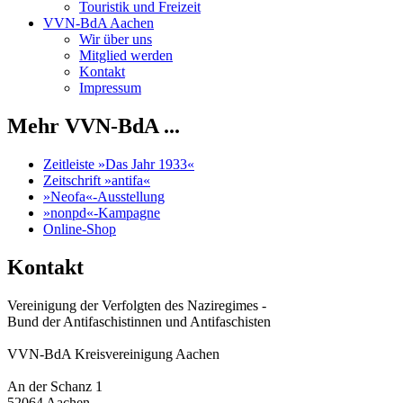
Touristik und Freizeit
VVN-BdA Aachen
Wir über uns
Mitglied werden
Kontakt
Impressum
Mehr VVN-BdA ...
Zeitleiste »Das Jahr 1933«
Zeitschrift »antifa«
»Neofa«-Ausstellung
»nonpd«-Kampagne
Online-Shop
Kontakt
Vereinigung der Verfolgten des Naziregimes -
Bund der Antifaschistinnen und Antifaschisten
VVN-BdA Kreisvereinigung Aachen
An der Schanz 1
52064 Aachen