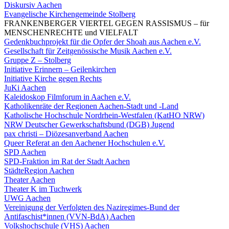
Diskursiv Aachen
Evangelische Kirchengemeinde Stolberg
FRANKENBERGER VIERTEL GEGEN RASSI
S
MUS – für
MENSCHENRECHTE und VIELFALT
Gedenkbuchprojekt für die Opfer der Shoah aus Aachen e.V.
Gesellschaft für Zeitgenössische Musik Aachen e.V.
Gruppe Z – Stolberg
Initiative Erinnern – Geilenkirchen
Initiative Kirche gegen Rechts
JuKi Aachen
Kaleidoskop Filmforum in Aachen e.V.
Katholikenräte der Regionen Aachen-Stadt und -Land
Katholische Hochschule Nordrhein-Westfalen
(KatHO NRW)
NRW Deutscher Gewerkschaftsbund (DGB) Jugend
pax christi – Diözesanverband Aachen
Queer Referat an den Aachener Hochschulen e.V.
SPD Aachen
SPD-Fraktion im Rat der Stadt Aachen
StädteRegion Aachen
Theater Aachen
Theater K im Tuchwerk
UWG Aachen
Vereinigung der Verfolgten des Naziregimes-Bund der
Antifaschist*innen (VVN-BdA) Aachen
Volkshochschule (VHS) Aachen