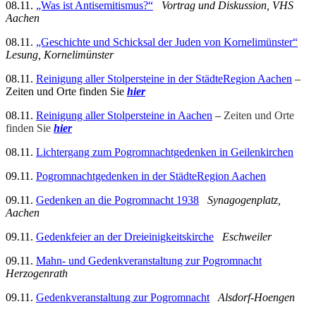
08.11.
„Was ist Antisemitismus?“
Vortrag und Diskussion, VHS
Aachen
08.11.
„Geschichte und Schicksal der Juden von Kornelimünster“
Lesung,
Kornelimünster
08.11.
Reinigung aller Stolpersteine in der StädteRegion Aachen
–
Zeiten und Orte finden Sie
hier
08.11.
Reinigung aller Stolpersteine in Aachen
–
Zeiten und Orte
finden Sie
hier
08.11.
Lichtergang zum Pogromnachtgedenken in Geilenkirchen
09.11.
Pogromnachtgedenken in der StädteRegion Aachen
09.11.
Gedenken an die Pogromnacht 1938
Synagogenplatz,
Aachen
09.11.
Gedenkfeier an der Dreieinigkeitskirche
Eschweiler
09.11.
Mahn- und Gedenkveranstaltung zur Pogromnacht
Herzogenrath
09.11.
Gedenkveranstaltung zur Pogromnacht
Alsdorf-Hoengen