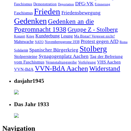
DFG-VK
Faschismus
Demonstration
Deportation
Erinnerung
Frieden
Friedensbewegung
Faschismus
Gedenken
Gedenken an die
Pogromnacht 1938
Gruppe Z - Stolberg
Kundgebung
Lesung
Ma Bistar! Vergesst nicht!
Konzert
Krieg
Protest gegen AfD
Mahnwache
Novemberpogrome 1938
NATO
Roma
Stolberg
Spanischer Bürgerkrieg
Solidarität
Synagogenplatz Aachen
Stolpersteine
Tag der Befreiung
vom Faschismus
VHS Aachen
Veranstaltungsreihe
Verfolgung
VVN-BdA Aachen
Widerstand
VVN-BdA
dasjahr1945
Das Jahr 1933
Navigation