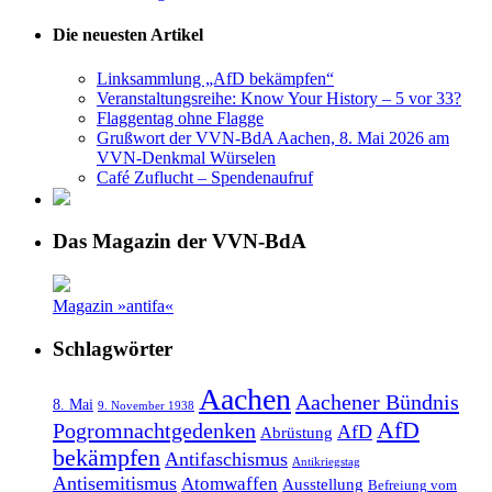
Die neuesten Artikel
Linksammlung „AfD bekämpfen“
Veranstaltungsreihe: Know Your History – 5 vor 33?
Flaggentag ohne Flagge
Grußwort der VVN-BdA Aachen, 8. Mai 2026 am
VVN-Denkmal Würselen
Café Zuflucht – Spendenaufruf
Das Magazin der VVN-BdA
Magazin »antifa«
Schlagwörter
Aachen
Aachener Bündnis
8. Mai
9. November 1938
AfD
Pogromnachtgedenken
AfD
Abrüstung
bekämpfen
Antifaschismus
Antikriegstag
Antisemitismus
Atomwaffen
Ausstellung
Befreiung vom