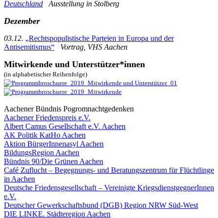
Deutschland
Ausstellung in Stolberg
Dezember
03.12.
„Rechtspopulistische Parteien in Europa und der
Antisemitismus“
Vortrag, VHS Aachen
Mitwirkende
und Unterstützer*innen
(in alphabetischer Reihenfolge)
Aachener Bündnis Pogromnachtgedenken
Aachener Friedenspreis e.V.
Albert Camus Gesellschaft e.V. Aachen
AK Politik KatHo Aachen
Aktion BürgerInnenasyl Aachen
BildungsRegion Aachen
Bündnis 90/Die Grünen Aachen
Café Zuflucht – Begegnungs- und Beratungszentrum für Flüchtlinge
in Aachen
Deutsche Friedensgesellschaft – Vereinigte KriegsdienstgegnerInnen
e.V.
Deutscher Gewerkschaftsbund (DGB) Region NRW Süd-West
DIE LINKE.
Städteregion
Aachen