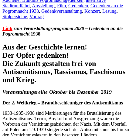
Aachener Bündnis Pogromnachtgedenken
,
alternative
Stadtrundfahrt
,
Ausstellung
,
Film
,
Gedenken
,
Gedenken an die
Pogromnacht 1938
,
Gedenkveranstaltung
,
Konzert
,
Lesung
,
Stolpersteine
,
Vortrag
Link
zum Veranstaltungsprogramm 2020 – Gedenken an die
Pogromnacht
1938
Aus der Geschichte lernen!
Der Opfer gedenken!
Die Zukunft gestalten frei von
Antisemitismus, Rassismus, Faschismus
und Krieg.
Veranstaltungsreihe Oktober bis Dezember 2019
Der 2. Weltkrieg – Brandbeschleuniger des Antisemitismus
1933-1935-1938 sind Markierungen für die Brutalisierung des
Antisemitismus. Terror, Boykott und Ausgrenzung waren die
Vorboten der Vernichtungsabsichten der Nazis. Mit dem Überfall
auf Polen am 1.9.1939 steigerte sich der Antisemitismus bis hin zu
den Vernichtungslagern in den besetzten Ländern.