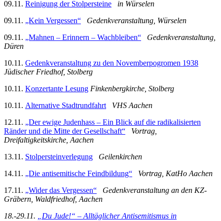
09.11.
Reinigung der Stolpersteine
in Würselen
09.11.
„Kein Vergessen“
Gedenkveranstaltung, Würselen
09.11.
„Mahnen – Erinnern – Wachbleiben“
Gedenkveranstaltung,
Düren
10.11.
Gedenkveranstaltung zu den Novemberpogromen 1938
Jüdischer Friedhof,
Stolberg
10.11.
Konzertante Lesung
Finkenbergkirche,
Stolberg
10.11.
Alternative Stadtrundfahrt
VHS Aachen
12.11.
„Der ewige Judenhass – Ein Blick auf die radikalisierten
Ränder und die Mitte der Gesellschaft“
Vortrag,
Dreifaltigkeitskirche, Aachen
13.11.
Stolpersteinverlegung
Geilenkirchen
14.11.
„Die antisemitische Feindbildung“
Vortrag, KatHo Aachen
17.11.
„Wider das Vergessen“
Gedenkveranstaltung
an den KZ-
Gräbern,
Waldfriedhof,
Aachen
18.-29.11.
„Du Jude!“ – Alltäglicher Antisemitismus in