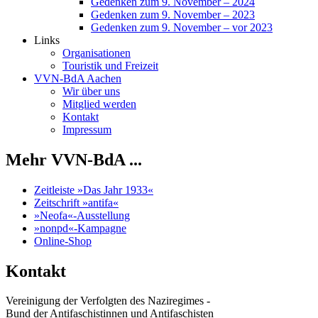
Gedenken zum 9. November – 2024
Gedenken zum 9. November – 2023
Gedenken zum 9. November – vor 2023
Links
Organisationen
Touristik und Freizeit
VVN-BdA Aachen
Wir über uns
Mitglied werden
Kontakt
Impressum
Mehr VVN-BdA ...
Zeitleiste »Das Jahr 1933«
Zeitschrift »antifa«
»Neofa«-Ausstellung
»nonpd«-Kampagne
Online-Shop
Kontakt
Vereinigung der Verfolgten des Naziregimes -
Bund der Antifaschistinnen und Antifaschisten