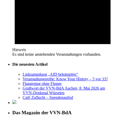
Hinweis
Es sind keine anstehenden Veranstaltungen vorhanden.
Die neuesten Artikel
Linksammlung „AfD bekämpfen“
Veranstaltungsreihe: Know Your History – 5 vor 33?
Flaggentag ohne Flagge
Grußwort der VVN-BdA Aachen, 8. Mai 2026 am
VVN-Denkmal Würselen
Café Zuflucht – Spendenaufruf
Das Magazin der VVN-BdA