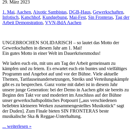
29. März 2023
1. Mai
,
Aachen
,
Aixotic Sambistas
,
DGB-Haus
,
Gewerkschaften
,
Infotisch
,
Katschhof
,
Kundgebung
,
Mai-Fest
,
Sin Fronteras
,
Tag der
Arbeit Demonstration
,
VVN-BdA Aachen
UNGEBROCHEN SOLIDARISCH – so lautet das Motto der
Gewerkschaften in diesem Jahr am 1. Mai!
Ein gutes Motto in einer Welt im Dauerkrisenmodus!
Wir laden euch ein, mit uns am Tag der Arbeit gemeinsam zu
kämpfen und zu feiern. Es erwartet euch ein buntes und vielfältiges
Programm und Angebot auf und vor der Bühne. Viele aktuelle
Themen, Tarifauseinandersetzungen, Streiks und Verteilungskämpfe
gibt es zu besprechen. Ganz vorne mit dabei ist in diesem Jahr
unsere junge Generation: bei der Demo in Aachen gibt sie bereits zu
Beginn den Takt vor und moderiert im Anschluss auf der Bühne
unser gewerkschaftspolitisches Potpourri [„aus verschiedenen
beliebten kleineren Werken zusammengestelltes Musikstück“ sagt
der Duden]. Zum Finale bieten SIN FRONTERAS beste
musikalische Ska & Reggae-Unterhaltung.
... weiterlesen »