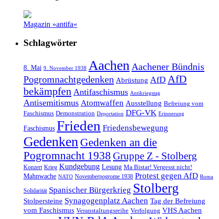
Magazin »antifa«
Schlagwörter
Aachen
Aachener Bündnis
8. Mai
9. November 1938
AfD
Pogromnachtgedenken
AfD
Abrüstung
bekämpfen
Antifaschismus
Antikriegstag
Antisemitismus
Atomwaffen
Ausstellung
Befreiung vom
DFG-VK
Faschismus
Demonstration
Deportation
Erinnerung
Frieden
Friedensbewegung
Faschismus
Gedenken
Gedenken an die
Pogromnacht 1938
Gruppe Z - Stolberg
Kundgebung
Lesung
Ma Bistar! Vergesst nicht!
Konzert
Krieg
Protest gegen AfD
Mahnwache
Novemberpogrome 1938
NATO
Roma
Stolberg
Spanischer Bürgerkrieg
Solidarität
Synagogenplatz Aachen
Stolpersteine
Tag der Befreiung
vom Faschismus
VHS Aachen
Veranstaltungsreihe
Verfolgung