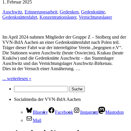
1. Februar 2025
Auschwitz
,
Erinnerungsarbeit
,
Gedenken
,
Gedenkstätte
,
Gedenkstättenfahrt
,
Konzentrationslager
,
Vernichtungslager
Im April 2024 nahmen Mitglieder der Gruppe Z – Stolberg und der
VVN-BdA Aachen an einer Gedenkstättenfahrt nach Polen teil.
Träger dieser Fahrt war der interreligiöse Verein „begegnen e.V“.
Die Stationen waren Auschwitz (heute Oswiecim), Krakau (heute
Kraków) und die Gedenkstätte Auschwitz – das Stammlager
Auschwitz und das Vernichtungslager Auschwitz-Birkenau.
Dies ist der Versuch einer Annäherung. …
... weiterlesen »
Socialmedia der VVN-BdA Aachen
Bluesky
Facebook
Instagram
Mastodon
Mail