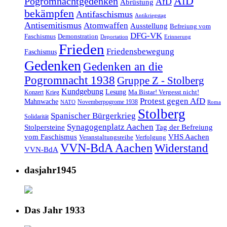
AfD
Pogromnachtgedenken
AfD
Abrüstung
bekämpfen
Antifaschismus
Antikriegstag
Antisemitismus
Atomwaffen
Ausstellung
Befreiung vom
DFG-VK
Faschismus
Demonstration
Deportation
Erinnerung
Frieden
Friedensbewegung
Faschismus
Gedenken
Gedenken an die
Pogromnacht 1938
Gruppe Z - Stolberg
Kundgebung
Lesung
Ma Bistar! Vergesst nicht!
Konzert
Krieg
Protest gegen AfD
Mahnwache
Novemberpogrome 1938
NATO
Roma
Stolberg
Spanischer Bürgerkrieg
Solidarität
Synagogenplatz Aachen
Stolpersteine
Tag der Befreiung
vom Faschismus
VHS Aachen
Veranstaltungsreihe
Verfolgung
VVN-BdA Aachen
Widerstand
VVN-BdA
dasjahr1945
Das Jahr 1933