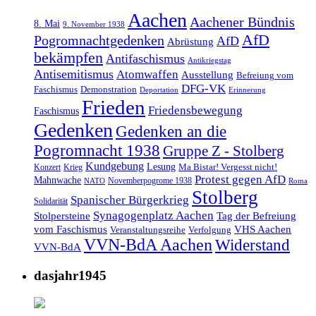
Aachen
Aachener Bündnis
8. Mai
9. November 1938
AfD
Pogromnachtgedenken
AfD
Abrüstung
bekämpfen
Antifaschismus
Antikriegstag
Antisemitismus
Atomwaffen
Ausstellung
Befreiung vom
DFG-VK
Faschismus
Demonstration
Deportation
Erinnerung
Frieden
Friedensbewegung
Faschismus
Gedenken
Gedenken an die
Pogromnacht 1938
Gruppe Z - Stolberg
Kundgebung
Lesung
Ma Bistar! Vergesst nicht!
Konzert
Krieg
Protest gegen AfD
Mahnwache
Novemberpogrome 1938
NATO
Roma
Stolberg
Spanischer Bürgerkrieg
Solidarität
Synagogenplatz Aachen
Stolpersteine
Tag der Befreiung
vom Faschismus
VHS Aachen
Veranstaltungsreihe
Verfolgung
VVN-BdA Aachen
Widerstand
VVN-BdA
dasjahr1945