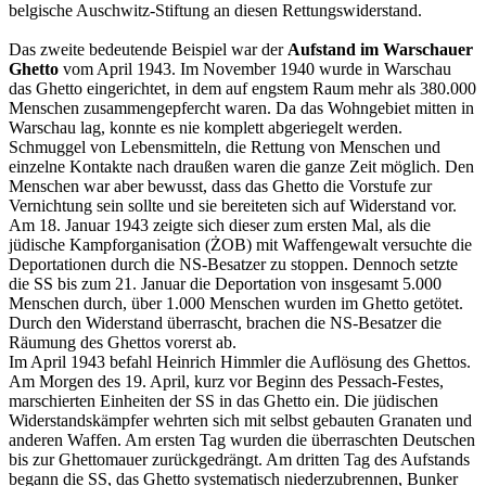
belgische Auschwitz-Stiftung an diesen Rettungswiderstand.
Das zweite bedeutende Beispiel war der
Aufstand im Warschauer
Ghetto
vom April 1943. Im November 1940 wurde in Warschau
das Ghetto eingerichtet, in dem auf engstem Raum mehr als 380.000
Menschen zusammengepfercht waren. Da das Wohngebiet mitten in
Warschau lag, konnte es nie komplett abgeriegelt werden.
Schmuggel von Lebensmitteln, die Rettung von Menschen und
einzelne Kontakte nach draußen waren die ganze Zeit möglich. Den
Menschen war aber bewusst, dass das Ghetto die Vorstufe zur
Vernichtung sein sollte und sie bereiteten sich auf Widerstand vor.
Am 18. Januar 1943 zeigte sich dieser zum ersten Mal, als die
jüdische Kampforganisation (ŻOB) mit Waffengewalt versuchte die
Deportationen durch die NS-Besatzer zu stoppen. Dennoch setzte
die SS bis zum 21. Januar die Deportation von insgesamt 5.000
Menschen durch, über 1.000 Menschen wurden im Ghetto getötet.
Durch den Widerstand überrascht, brachen die NS-Besatzer die
Räumung des Ghettos vorerst ab.
Im April 1943 befahl Heinrich Himmler die Auflösung des Ghettos.
Am Morgen des 19. April, kurz vor Beginn des Pessach-Festes,
marschierten Einheiten der SS in das Ghetto ein. Die jüdischen
Widerstandskämpfer wehrten sich mit selbst gebauten Granaten und
anderen Waffen. Am ersten Tag wurden die überraschten Deutschen
bis zur Ghettomauer zurückgedrängt. Am dritten Tag des Aufstands
begann die SS, das Ghetto systematisch niederzubrennen, Bunker