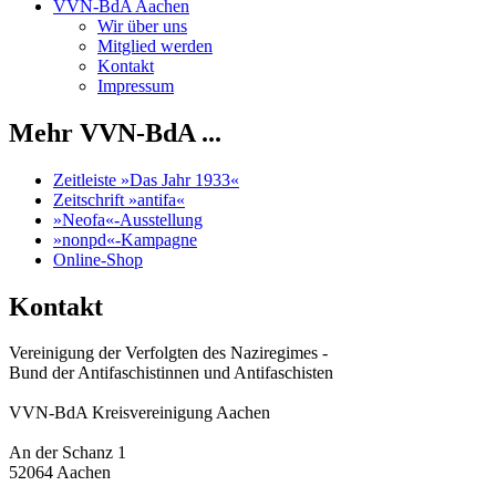
VVN-BdA Aachen
Wir über uns
Mitglied werden
Kontakt
Impressum
Mehr VVN-BdA ...
Zeitleiste »Das Jahr 1933«
Zeitschrift »antifa«
»Neofa«-Ausstellung
»nonpd«-Kampagne
Online-Shop
Kontakt
Vereinigung der Verfolgten des Naziregimes -
Bund der Antifaschistinnen und Antifaschisten
VVN-BdA Kreisvereinigung Aachen
An der Schanz 1
52064 Aachen