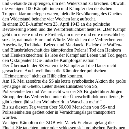
und Gebäude zu sprengen, um den Widerstand zu brechen. Obwohl
die wenigen 100 Kämpferinnen und Kämpfer den deutschen
Truppen klar unterlegen waren, hielt die Bevölkerung des Ghettos
den Widerstand beinahe vier Wochen lang aufrecht.
In einem ZOB-Aufruf vom 23. April 1943 an die polnische
Bevölkerung Polen und die Weltöffentlichkeit heißt es: „Der Kampf
geht um unsere und eure Freiheit, um unsere und eure menschliche,
soziale, nationale Ehre und Würde. Wir rächen die Verbrechen von
Auschwitz, Treblinka, Belzec und Majdanek. Es lebe die Waffen-
und Blutsbrüderschaft des kämpfenden Polens! Tod den Henkern
und Henkersknechten! Es lebe der Kampf auf Leben und Tod gegen
den Okkupanten! Die Jüdische Kampforganisation.“
Der Übermacht der SS waren die Kämpfer auf die Dauer nicht
gewachsen. Auch weil ihnen die Kämpfer der polnischen
„Heimatarmee“ nicht zu Hilfe eilen konnten.
Am 16. Mai zerstörte die SS als letzte symbolische Aktion die große
Synagoge im Ghetto. Leiter dieses Einsatzes von SS,
Polizeieinheiten und Wehrmacht war der SS-Brigadeführer Jürgen
Stroop, der das Verbrechen unter der Überschrift dokumentierte „Es
gibt keinen jüdischen Wohnbezirk in Warschau mehr!“
Bis zu diesem Tag waren über 56.000 Menschen von SS- und
Polizeieinheiten getötet oder in Vernichtungslager transportiert
worden.
Wenigen Kämpfern der ZOB wie Marek Edelman gelang die
Flucht. Sie tauchten unter oder schlossen sich polnischen Partisanen