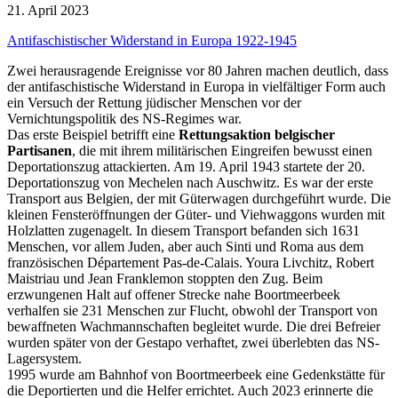
21. April 2023
Antifaschistischer Widerstand in Europa 1922-1945
Zwei herausragende Ereignisse vor 80 Jahren machen deutlich, dass
der antifaschistische Widerstand in Europa in vielfältiger Form auch
ein Versuch der Rettung jüdischer Menschen vor der
Vernichtungspolitik des NS-Regimes war.
Das erste Beispiel betrifft eine
Rettungsaktion belgischer
Partisanen
, die mit ihrem militärischen Eingreifen bewusst einen
Deportationszug attackierten. Am 19. April 1943 startete der 20.
Deportationszug von Mechelen nach Auschwitz. Es war der erste
Transport aus Belgien, der mit Güterwagen durchgeführt wurde. Die
kleinen Fensteröffnungen der Güter- und Viehwaggons wurden mit
Holzlatten zugenagelt. In diesem Transport befanden sich 1631
Menschen, vor allem Juden, aber auch Sinti und Roma aus dem
französischen Département Pas-de-Calais. Youra Livchitz, Robert
Maistriau und Jean Franklemon stoppten den Zug. Beim
erzwungenen Halt auf offener Strecke nahe Boortmeerbeek
verhalfen sie 231 Menschen zur Flucht, obwohl der Transport von
bewaffneten Wachmannschaften begleitet wurde. Die drei Befreier
wurden später von der Gestapo verhaftet, zwei überlebten das NS-
Lagersystem.
1995 wurde am Bahnhof von Boortmeerbeek eine Gedenkstätte für
die Deportierten und die Helfer errichtet. Auch 2023 erinnerte die