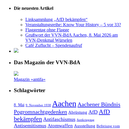
Die neuesten Artikel
Linksammlung „AfD bekämpfen“
Veranstaltungsreihe: Know Your History – 5 vor 33?
Flaggentag ohne Flagge
Grußwort der VVN-BdA Aachen, 8. Mai 2026 am
VVN-Denkmal Würselen
Café Zuflucht – Spendenaufruf
Das Magazin der VVN-BdA
Magazin »antifa«
Schlagwörter
Aachen
Aachener Bündnis
8. Mai
9. November 1938
AfD
Pogromnachtgedenken
AfD
Abrüstung
bekämpfen
Antifaschismus
Antikriegstag
Antisemitismus
Atomwaffen
Ausstellung
Befreiung vom