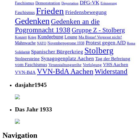
DFG-VK
Faschismus
Demonstration
Deportation
Erinnerung
Frieden
Friedensbewegung
Faschismus
Gedenken
Gedenken an die
Pogromnacht 1938
Gruppe Z - Stolberg
Kundgebung
Lesung
Ma Bistar! Vergesst nicht!
Konzert
Krieg
Protest gegen AfD
Mahnwache
Novemberpogrome 1938
NATO
Roma
Stolberg
Spanischer Bürgerkrieg
Solidarität
Synagogenplatz Aachen
Stolpersteine
Tag der Befreiung
vom Faschismus
VHS Aachen
Veranstaltungsreihe
Verfolgung
VVN-BdA Aachen
Widerstand
VVN-BdA
dasjahr1945
Das Jahr 1933
Navigation