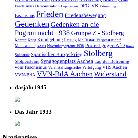
Befreiung vom
DFG-VK
Faschismus
Demonstration
Deportation
Erinnerung
Frieden
Friedensbewegung
Faschismus
Gedenken
Gedenken an die
Pogromnacht 1938
Gruppe Z - Stolberg
Kundgebung
Lesung
Ma Bistar! Vergesst nicht!
Konzert
Krieg
Protest gegen AfD
Mahnwache
Novemberpogrome 1938
NATO
Roma
Stolberg
Spanischer Bürgerkrieg
Solidarität
Synagogenplatz Aachen
Stolpersteine
Tag der Befreiung
vom Faschismus
VHS Aachen
Veranstaltungsreihe
Verfolgung
VVN-BdA Aachen
Widerstand
VVN-BdA
dasjahr1945
Das Jahr 1933
Navigation