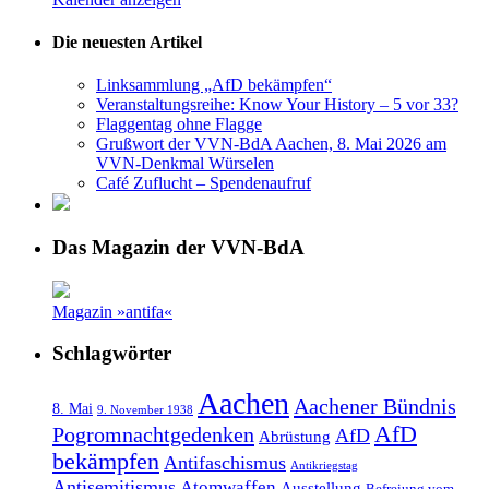
Die neuesten Artikel
Linksammlung „AfD bekämpfen“
Veranstaltungsreihe: Know Your History – 5 vor 33?
Flaggentag ohne Flagge
Grußwort der VVN-BdA Aachen, 8. Mai 2026 am
VVN-Denkmal Würselen
Café Zuflucht – Spendenaufruf
Das Magazin der VVN-BdA
Magazin »antifa«
Schlagwörter
Aachen
Aachener Bündnis
8. Mai
9. November 1938
AfD
Pogromnachtgedenken
AfD
Abrüstung
bekämpfen
Antifaschismus
Antikriegstag
Antisemitismus
Atomwaffen
Ausstellung