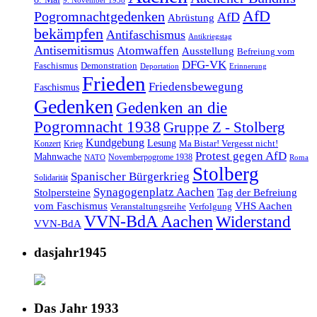
9. November 1938
AfD
Pogromnachtgedenken
AfD
Abrüstung
bekämpfen
Antifaschismus
Antikriegstag
Antisemitismus
Atomwaffen
Ausstellung
Befreiung vom
DFG-VK
Faschismus
Demonstration
Deportation
Erinnerung
Frieden
Friedensbewegung
Faschismus
Gedenken
Gedenken an die
Pogromnacht 1938
Gruppe Z - Stolberg
Kundgebung
Lesung
Ma Bistar! Vergesst nicht!
Konzert
Krieg
Protest gegen AfD
Mahnwache
Novemberpogrome 1938
NATO
Roma
Stolberg
Spanischer Bürgerkrieg
Solidarität
Synagogenplatz Aachen
Stolpersteine
Tag der Befreiung
vom Faschismus
VHS Aachen
Veranstaltungsreihe
Verfolgung
VVN-BdA Aachen
Widerstand
VVN-BdA
dasjahr1945
Das Jahr 1933