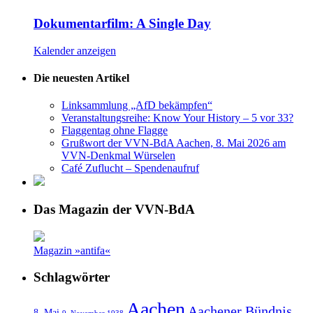
Dokumentarfilm: A Single Day
Kalender anzeigen
Die neuesten Artikel
Linksammlung „AfD bekämpfen“
Veranstaltungsreihe: Know Your History – 5 vor 33?
Flaggentag ohne Flagge
Grußwort der VVN-BdA Aachen, 8. Mai 2026 am
VVN-Denkmal Würselen
Café Zuflucht – Spendenaufruf
Das Magazin der VVN-BdA
Magazin »antifa«
Schlagwörter
Aachen
Aachener Bündnis
8. Mai