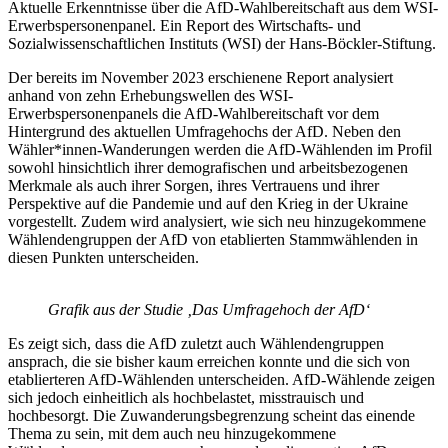
Aktuelle Erkenntnisse über die AfD-Wahlbereitschaft aus dem WSI-
Erwerbspersonenpanel. Ein Report des Wirtschafts- und
Sozialwissenschaftlichen Instituts (WSI) der Hans-Böckler-Stiftung.
Der bereits im November 2023 erschienene Report analysiert
anhand von zehn Erhebungswellen des WSI-
Erwerbspersonenpanels die AfD-Wahlbereitschaft vor dem
Hintergrund des aktuellen Umfragehochs der AfD. Neben den
Wähler*innen-Wanderungen werden die AfD-Wählenden im Profil
sowohl hinsichtlich ihrer demografischen und arbeitsbezogenen
Merkmale als auch ihrer Sorgen, ihres Vertrauens und ihrer
Perspektive auf die Pandemie und auf den Krieg in der Ukraine
vorgestellt. Zudem wird analysiert, wie sich neu hinzugekommene
Wählendengruppen der AfD von etablierten Stammwählenden in
diesen Punkten unterscheiden.
Grafik aus der Studie ‚Das Umfragehoch der AfD‘
Es zeigt sich, dass die AfD zuletzt auch Wählendengruppen
ansprach, die sie bisher kaum erreichen konnte und die sich von
etablierteren AfD-Wählenden unterscheiden. AfD-Wählende zeigen
sich jedoch einheitlich als hochbelastet, misstrauisch und
hochbesorgt. Die Zuwanderungsbegrenzung scheint das einende
Thema zu sein, mit dem auch neu hinzugekommene