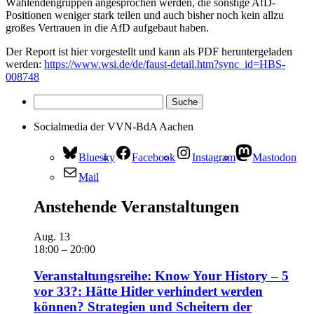
Wählendengruppen angesprochen werden, die sonstige AfD-
Positionen weniger stark teilen und auch bisher noch kein allzu
großes Vertrauen in die AfD aufgebaut haben.
Der Report ist hier vorgestellt und kann als PDF heruntergeladen
werden:
https://www.wsi.de/de/faust-detail.htm?sync_id=HBS-
008748
Socialmedia der VVN-BdA Aachen
Bluesky
Facebook
Instagram
Mastodon
Mail
Anstehende Veranstaltungen
Aug.
13
18:00
–
20:00
Veranstaltungsreihe: Know Your History – 5
vor 33?: Hätte Hitler verhindert werden
können? Strategien und Scheitern der