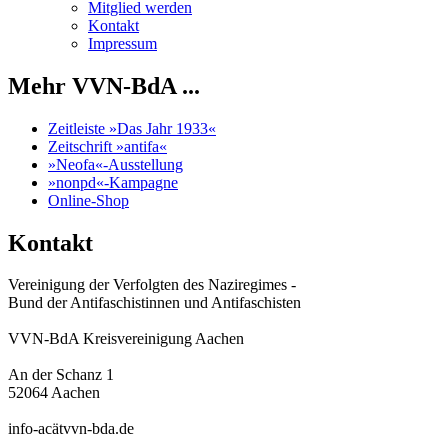
Mitglied werden
Kontakt
Impressum
Mehr VVN-BdA ...
Zeitleiste »Das Jahr 1933«
Zeitschrift »antifa«
»Neofa«-Ausstellung
»nonpd«-Kampagne
Online-Shop
Kontakt
Vereinigung der Verfolgten des Naziregimes -
Bund der Antifaschistinnen und Antifaschisten
VVN-BdA Kreisvereinigung Aachen
An der Schanz 1
52064 Aachen
info-acätvvn-bda.de