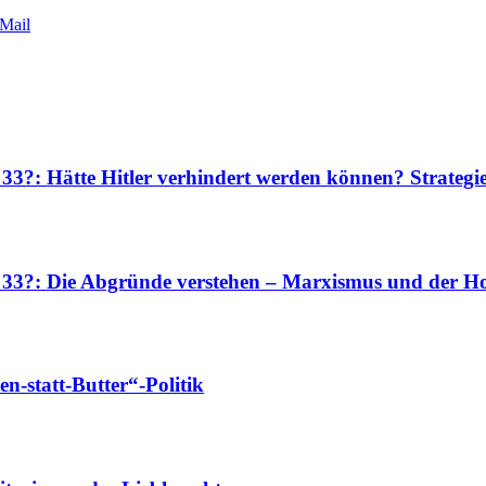
Mail
 33?: Hätte Hitler verhindert werden können? Strateg
r 33?: Die Abgründe verstehen – Marxismus und der Ho
-statt-Butter“-Politik