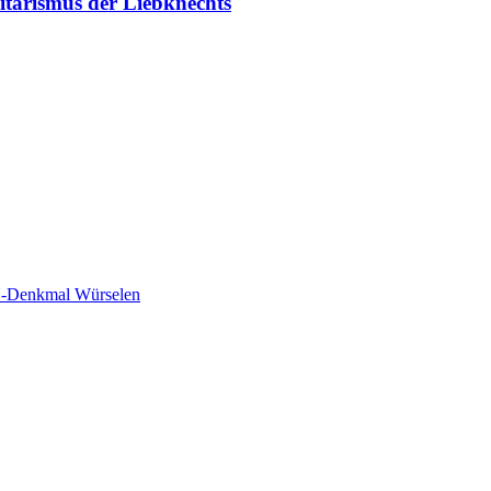
tarismus der Liebknechts
-Denkmal Würselen