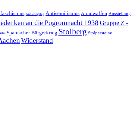
ifaschismus
Antisemitismus
Atomwaffen
Ausstellung
Antikriegstag
edenken an die Pogromnacht 1938
Gruppe Z -
Stolberg
Spanischer Bürgerkrieg
Stolpersteine
rität
Aachen
Widerstand