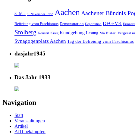
Aachen
Aachener Bündnis Po
8. Mai
9. November 1938
DFG-VK
Befreiung vom Faschismus
Demonstration
Deportation
Erinner
Stolberg
Kundgebung
Lesung
Ma Bistar! Vergesst n
Konzert
Krieg
Synagogenplatz Aachen
Tag der Befreiung vom Faschismus
dasjahr1945
Das Jahr 1933
Navigation
Start
Veranstaltungen
Artikel
AfD bekämpfen