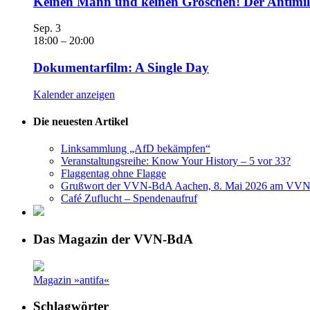
Keinen Mann und keinen Groschen! Der Antimili
Sep.
3
18:00
–
20:00
Dokumentarfilm: A Single Day
Kalender anzeigen
Die neuesten Artikel
Linksammlung „AfD bekämpfen“
Veranstaltungsreihe: Know Your History – 5 vor 33?
Flaggentag ohne Flagge
Grußwort der VVN-BdA Aachen, 8. Mai 2026 am VVN
Café Zuflucht – Spendenaufruf
Das Magazin der VVN-BdA
Magazin »antifa«
Schlagwörter