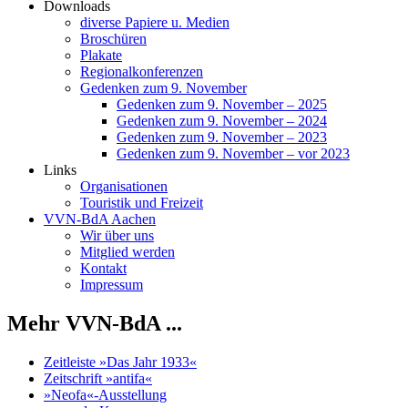
Downloads
diverse Papiere u. Medien
Broschüren
Plakate
Regionalkonferenzen
Gedenken zum 9. November
Gedenken zum 9. November – 2025
Gedenken zum 9. November – 2024
Gedenken zum 9. November – 2023
Gedenken zum 9. November – vor 2023
Links
Organisationen
Touristik und Freizeit
VVN-BdA Aachen
Wir über uns
Mitglied werden
Kontakt
Impressum
Mehr VVN-BdA ...
Zeitleiste »Das Jahr 1933«
Zeitschrift »antifa«
»Neofa«-Ausstellung