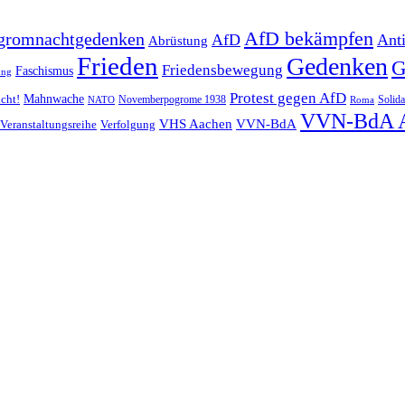
AfD bekämpfen
gromnachtgedenken
AfD
Ant
Abrüstung
Frieden
Gedenken
G
Friedensbewegung
Faschismus
ung
Protest gegen AfD
Mahnwache
icht!
Novemberpogrome 1938
Solida
NATO
Roma
VVN-BdA 
VHS Aachen
VVN-BdA
Veranstaltungsreihe
Verfolgung