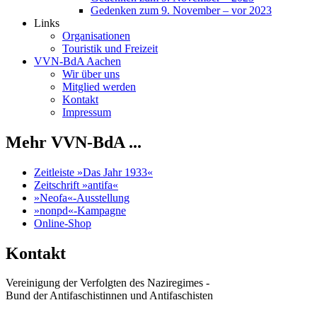
Gedenken zum 9. November – vor 2023
Links
Organisationen
Touristik und Freizeit
VVN-BdA Aachen
Wir über uns
Mitglied werden
Kontakt
Impressum
Mehr VVN-BdA ...
Zeitleiste »Das Jahr 1933«
Zeitschrift »antifa«
»Neofa«-Ausstellung
»nonpd«-Kampagne
Online-Shop
Kontakt
Vereinigung der Verfolgten des Naziregimes -
Bund der Antifaschistinnen und Antifaschisten