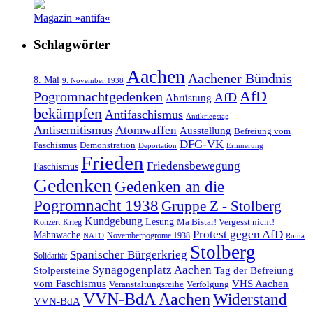
Magazin »antifa«
Schlagwörter
Aachen
Aachener Bündnis
8. Mai
9. November 1938
AfD
Pogromnachtgedenken
AfD
Abrüstung
bekämpfen
Antifaschismus
Antikriegstag
Antisemitismus
Atomwaffen
Ausstellung
Befreiung vom
DFG-VK
Faschismus
Demonstration
Deportation
Erinnerung
Frieden
Friedensbewegung
Faschismus
Gedenken
Gedenken an die
Pogromnacht 1938
Gruppe Z - Stolberg
Kundgebung
Lesung
Ma Bistar! Vergesst nicht!
Konzert
Krieg
Protest gegen AfD
Mahnwache
Novemberpogrome 1938
NATO
Roma
Stolberg
Spanischer Bürgerkrieg
Solidarität
Synagogenplatz Aachen
Stolpersteine
Tag der Befreiung
vom Faschismus
VHS Aachen
Veranstaltungsreihe
Verfolgung
VVN-BdA Aachen
Widerstand
VVN-BdA