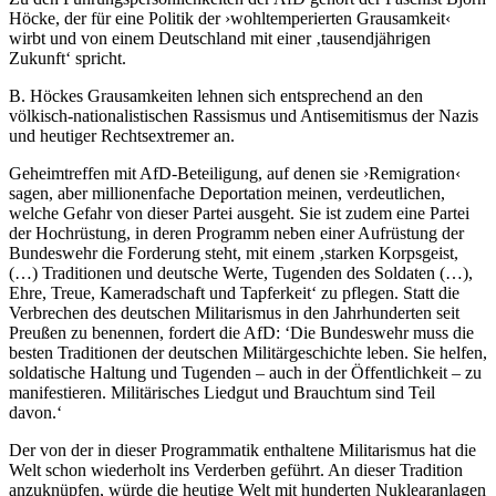
Höcke, der für eine Politik der ›wohltemperierten Grausamkeit‹
wirbt und von einem Deutschland mit einer ‚tausendjährigen
Zukunft‘ spricht.
B. Höckes Grausamkeiten lehnen sich entsprechend an den
völkisch-nationalistischen Rassismus und Antisemitismus der Nazis
und heutiger Rechtsextremer an.
Geheimtreffen mit AfD-Beteiligung, auf denen sie ›Remigration‹
sagen, aber millionenfache Deportation meinen, verdeutlichen,
welche Gefahr von dieser Partei ausgeht. Sie ist zudem eine Partei
der Hochrüstung, in deren Programm neben einer Aufrüstung der
Bundeswehr die Forderung steht, mit einem ‚starken Korpsgeist,
(…) Traditionen und deutsche Werte, Tugenden des Soldaten (…),
Ehre, Treue, Kameradschaft und Tapferkeit‘ zu pflegen. Statt die
Verbrechen des deutschen Militarismus in den Jahrhunderten seit
Preußen zu benennen, fordert die AfD: ‘Die Bundeswehr muss die
besten Traditionen der deutschen Militärgeschichte leben. Sie helfen,
soldatische Haltung und Tugenden – auch in der Öffentlichkeit – zu
manifestieren. Militärisches Liedgut und Brauchtum sind Teil
davon.‘
Der von der in dieser Programmatik enthaltene Militarismus hat die
Welt schon wiederholt ins Verderben geführt. An dieser Tradition
anzuknüpfen, würde die heutige Welt mit hunderten Nuklearanlagen