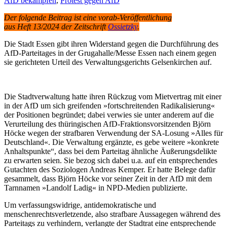
AfD bekämpfen
,
Protest gegen AfD
Der folgende Beitrag ist eine vorab-Veröffentlichung
aus Heft 13/2024 der Zeitschrift
Ossietzky
.
Die Stadt Essen gibt ihren Widerstand gegen die Durchführung des
AfD-Parteitages in der Grugahalle/Messe Essen nach einem gegen
sie gerichteten Urteil des Verwaltungsgerichts Gelsenkirchen auf.
Die Stadtverwaltung hatte ihren Rückzug vom Mietvertrag mit einer
in der AfD um sich greifenden »fortschreitenden Radikalisierung«
der Positionen begründet; dabei verwies sie unter anderem auf die
Verurteilung des thüringischen AfD-Fraktionsvorsitzenden Björn
Höcke wegen der strafbaren Verwendung der SA-Losung »Alles für
Deutschland«. Die Verwaltung ergänzte, es gebe weitere »konkrete
Anhaltspunkte“, dass bei dem Parteitag ähnliche Äußerungsdelikte
zu erwarten seien. Sie bezog sich dabei u.a. auf ein entsprechendes
Gutachten des Soziologen Andreas Kemper. Er hatte Belege dafür
gesammelt, dass Björn Höcke vor seiner Zeit in der AfD mit dem
Tarnnamen »Landolf Ladig« in NPD-Medien publizierte.
Um verfassungswidrige, antidemokratische und
menschenrechtsverletzende, also strafbare Aussagegen während des
Parteitags zu verhindern, verlangte der Stadtrat eine entsprechende