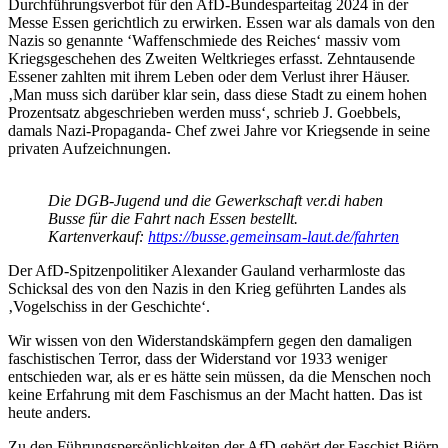
Durchführungsverbot für den AfD-Bundesparteitag 2024 in der
Messe Essen gerichtlich zu erwirken. Essen war als damals von den
Nazis so genannte ‘Waffenschmiede des Reiches‘ massiv vom
Kriegsgeschehen des Zweiten Weltkrieges erfasst. Zehntausende
Essener zahlten mit ihrem Leben oder dem Verlust ihrer Häuser.
‚Man muss sich darüber klar sein, dass diese Stadt zu einem hohen
Prozentsatz abgeschrieben werden muss‘, schrieb J. Goebbels,
damals Nazi-Propaganda- Chef zwei Jahre vor Kriegsende in seine
privaten Aufzeichnungen.
Die DGB-Jugend und die Gewerkschaft ver.di haben
Busse für die Fahrt nach Essen bestellt.
Kartenverkauf:
https://busse.gemeinsam-laut.de/fahrten
Der AfD-Spitzenpolitiker Alexander Gauland verharmloste das
Schicksal des von den Nazis in den Krieg geführten Landes als
‚Vogelschiss in der Geschichte‘.
Wir wissen von den Widerstandskämpfern gegen den damaligen
faschistischen Terror, dass der Widerstand vor 1933 weniger
entschieden war, als er es hätte sein müssen, da die Menschen noch
keine Erfahrung mit dem Faschismus an der Macht hatten. Das ist
heute anders.
Zu den Führungspersönlichkeiten der AfD gehört der Faschist Björn