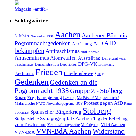
Magazin »antifa«
Schlagwörter
Aachen
Aachener Bündnis
8. Mai
9. November 1938
AfD
Pogromnachtgedenken
AfD
Abrüstung
bekämpfen
Antifaschismus
Antikriegstag
Antisemitismus
Atomwaffen
Ausstellung
Befreiung vom
DFG-VK
Faschismus
Demonstration
Deportation
Erinnerung
Frieden
Friedensbewegung
Faschismus
Gedenken
Gedenken an die
Pogromnacht 1938
Gruppe Z - Stolberg
Kundgebung
Lesung
Ma Bistar! Vergesst nicht!
Konzert
Krieg
Protest gegen AfD
Mahnwache
Novemberpogrome 1938
NATO
Roma
Stolberg
Spanischer Bürgerkrieg
Solidarität
Synagogenplatz Aachen
Stolpersteine
Tag der Befreiung
vom Faschismus
VHS Aachen
Veranstaltungsreihe
Verfolgung
VVN-BdA Aachen
Widerstand
VVN-BdA