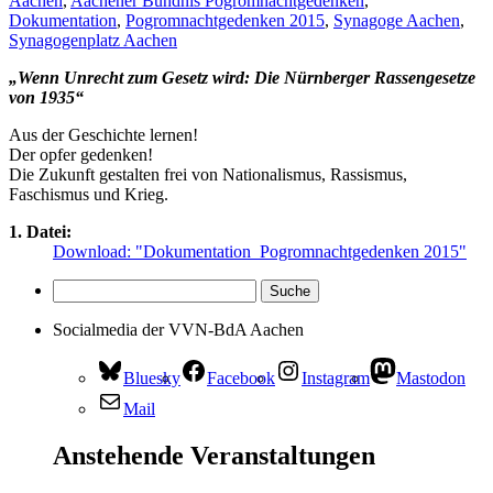
Aachen
,
Aachener Bündnis Pogromnachtgedenken
,
Dokumentation
,
Pogromnachtgedenken 2015
,
Synagoge Aachen
,
Synagogenplatz Aachen
„Wenn Unrecht zum Gesetz wird: Die Nürnberger Rassengesetze
von 1935“
Aus der Geschichte lernen!
Der opfer gedenken!
Die Zukunft gestalten frei von Nationalismus, Rassismus,
Faschismus und Krieg.
1. Datei:
Download: "Dokumentation_Pogromnachtgedenken 2015"
Socialmedia der VVN-BdA Aachen
Bluesky
Facebook
Instagram
Mastodon
Mail
Anstehende Veranstaltungen