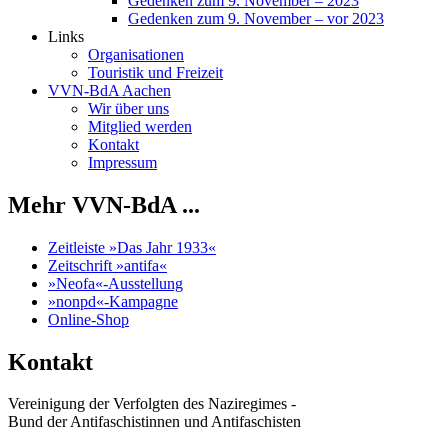
Gedenken zum 9. November – 2023
Gedenken zum 9. November – vor 2023
Links
Organisationen
Touristik und Freizeit
VVN-BdA Aachen
Wir über uns
Mitglied werden
Kontakt
Impressum
Mehr VVN-BdA ...
Zeitleiste »Das Jahr 1933«
Zeitschrift »antifa«
»Neofa«-Ausstellung
»nonpd«-Kampagne
Online-Shop
Kontakt
Vereinigung der Verfolgten des Naziregimes -
Bund der Antifaschistinnen und Antifaschisten