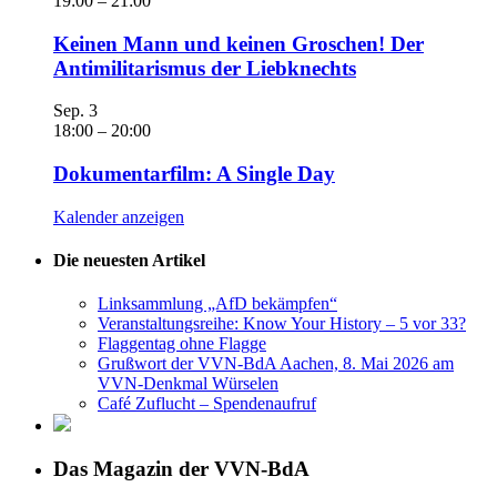
19:00
–
21:00
Keinen Mann und keinen Groschen! Der
Antimilitarismus der Liebknechts
Sep.
3
18:00
–
20:00
Dokumentarfilm: A Single Day
Kalender anzeigen
Die neuesten Artikel
Linksammlung „AfD bekämpfen“
Veranstaltungsreihe: Know Your History – 5 vor 33?
Flaggentag ohne Flagge
Grußwort der VVN-BdA Aachen, 8. Mai 2026 am
VVN-Denkmal Würselen
Café Zuflucht – Spendenaufruf
Das Magazin der VVN-BdA