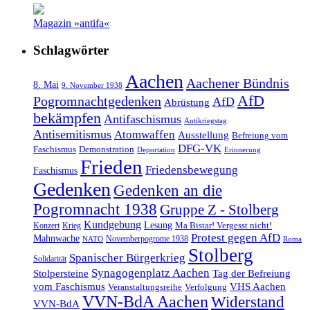
Magazin »antifa«
Schlagwörter
Aachen
Aachener Bündnis
8. Mai
9. November 1938
AfD
Pogromnachtgedenken
AfD
Abrüstung
bekämpfen
Antifaschismus
Antikriegstag
Antisemitismus
Atomwaffen
Ausstellung
Befreiung vom
DFG-VK
Faschismus
Demonstration
Deportation
Erinnerung
Frieden
Friedensbewegung
Faschismus
Gedenken
Gedenken an die
Pogromnacht 1938
Gruppe Z - Stolberg
Kundgebung
Lesung
Ma Bistar! Vergesst nicht!
Konzert
Krieg
Protest gegen AfD
Mahnwache
Novemberpogrome 1938
NATO
Roma
Stolberg
Spanischer Bürgerkrieg
Solidarität
Synagogenplatz Aachen
Stolpersteine
Tag der Befreiung
vom Faschismus
VHS Aachen
Veranstaltungsreihe
Verfolgung
VVN-BdA Aachen
Widerstand
VVN-BdA