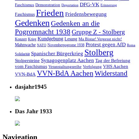
DFG-VK
Faschismus
Demonstration
Deportation
Erinnerung
Frieden
Friedensbewegung
Faschismus
Gedenken
Gedenken an die
Pogromnacht 1938
Gruppe Z - Stolberg
Kundgebung
Lesung
Ma Bistar! Vergesst nicht!
Konzert
Krieg
Protest gegen AfD
Mahnwache
Novemberpogrome 1938
NATO
Roma
Stolberg
Spanischer Bürgerkrieg
Solidarität
Synagogenplatz Aachen
Stolpersteine
Tag der Befreiung
vom Faschismus
VHS Aachen
Veranstaltungsreihe
Verfolgung
VVN-BdA Aachen
Widerstand
VVN-BdA
dasjahr1945
Das Jahr 1933
Navigation