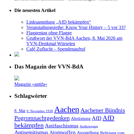
Die neuesten Artikel
Linksammlung „AfD bekämpfen“
Veranstaltungsreihe: Know Your History – 5 vor 33?
Flaggentag ohne Flagge
Grußwort der VVN-BdA Aachen, 8. Mai 2026 am
VVN-Denkmal Würselen
Café Zuflucht – Spendenaufruf
Das Magazin der VVN-BdA
Magazin »antifa«
Schlagwörter
Aachen
Aachener Bündnis
8. Mai
9. November 1938
AfD
Pogromnachtgedenken
AfD
Abrüstung
bekämpfen
Antifaschismus
Antikriegstag
Antisemitismus
Atomwaffen
Ausstellung
Befreiung vom