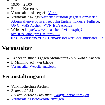
Zeit:
19:00 – 21:00
Eintritt:
Kostenlos
Veranstaltungskategorie:
Vortrag
Veranstaltung-Tags:
Aachener Bündnis gegen Atomwaffen
,
Atomwaffenverbotsvertrag
,
Julia Engels
,
nukleare Teilhabe
,
UNO
,
VHS Aachen
,
VVN-BdA Aachen
Website:
https://www.vhs-aachen.de/index.php?
id=107&kathaupt=11&knr=252-
02310&kursname=Das+Damoklesschwert+der+nuklearen+Tei
Veranstalter
Aachener Bündnis gegen Atomwaffen / VVN-BdA Aachen
E-Mail
info-ac@vvn-bda.de
Veranstalter-Website anzeigen
Veranstaltungsort
Volkshochschule Aachen
Peterstr. 21-25
Aachen
,
52062
Deutschland
Google Karte anzeigen
Veranstaltungsort-Website anzeigen