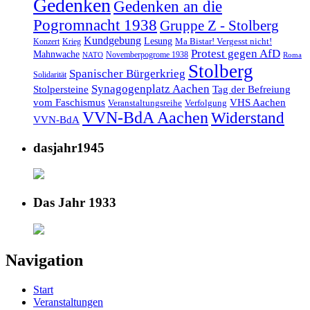
Gedenken
Gedenken an die
Pogromnacht 1938
Gruppe Z - Stolberg
Kundgebung
Lesung
Ma Bistar! Vergesst nicht!
Konzert
Krieg
Protest gegen AfD
Mahnwache
Novemberpogrome 1938
NATO
Roma
Stolberg
Spanischer Bürgerkrieg
Solidarität
Synagogenplatz Aachen
Stolpersteine
Tag der Befreiung
vom Faschismus
VHS Aachen
Veranstaltungsreihe
Verfolgung
VVN-BdA Aachen
Widerstand
VVN-BdA
dasjahr1945
Das Jahr 1933
Navigation
Start
Veranstaltungen