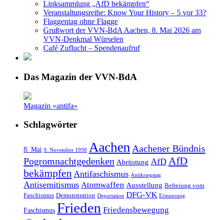
Linksammlung „AfD bekämpfen“
Veranstaltungsreihe: Know Your History – 5 vor 33?
Flaggentag ohne Flagge
Grußwort der VVN-BdA Aachen, 8. Mai 2026 am
VVN-Denkmal Würselen
Café Zuflucht – Spendenaufruf
Das Magazin der VVN-BdA
Magazin »antifa«
Schlagwörter
Aachen
Aachener Bündnis
8. Mai
9. November 1938
AfD
Pogromnachtgedenken
AfD
Abrüstung
bekämpfen
Antifaschismus
Antikriegstag
Antisemitismus
Atomwaffen
Ausstellung
Befreiung vom
DFG-VK
Faschismus
Demonstration
Deportation
Erinnerung
Frieden
Friedensbewegung
Faschismus