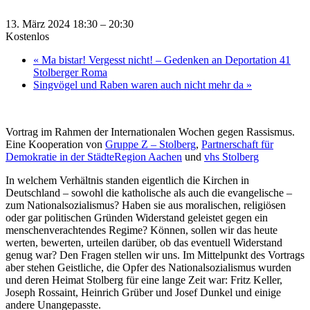
13. März 2024 18:30
–
20:30
Kostenlos
«
Ma bistar! Vergesst nicht! – Gedenken an Deportation 41
Stolberger Roma
Singvögel und Raben waren auch nicht mehr da
»
Vortrag im Rahmen der Internationalen Wochen gegen Rassismus.
Eine Kooperation von
Gruppe Z – Stolberg
,
Partnerschaft für
Demokratie in der StädteRegion Aachen
und
vhs Stolberg
In welchem Verhältnis standen eigentlich die Kirchen in
Deutschland – sowohl die katholische als auch die evangelische –
zum Nationalsozialismus? Haben sie aus moralischen, religiösen
oder gar politischen Gründen Widerstand geleistet gegen ein
menschenverachtendes Regime? Können, sollen wir das heute
werten, bewerten, urteilen darüber, ob das eventuell Widerstand
genug war? Den Fragen stellen wir uns. Im Mittelpunkt des Vortrags
aber stehen Geistliche, die Opfer des Nationalsozialismus wurden
und deren Heimat Stolberg für eine lange Zeit war: Fritz Keller,
Joseph Rossaint, Heinrich Grüber und Josef Dunkel und einige
andere Unangepasste.