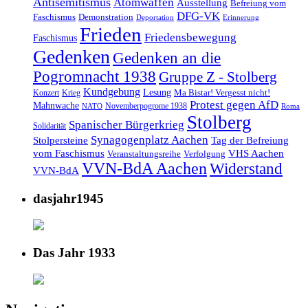
Antisemitismus
Atomwaffen
Ausstellung
Befreiung vom
DFG-VK
Faschismus
Demonstration
Deportation
Erinnerung
Frieden
Friedensbewegung
Faschismus
Gedenken
Gedenken an die
Pogromnacht 1938
Gruppe Z - Stolberg
Kundgebung
Lesung
Ma Bistar! Vergesst nicht!
Konzert
Krieg
Protest gegen AfD
Mahnwache
Novemberpogrome 1938
NATO
Roma
Stolberg
Spanischer Bürgerkrieg
Solidarität
Synagogenplatz Aachen
Stolpersteine
Tag der Befreiung
vom Faschismus
VHS Aachen
Veranstaltungsreihe
Verfolgung
VVN-BdA Aachen
Widerstand
VVN-BdA
dasjahr1945
Das Jahr 1933