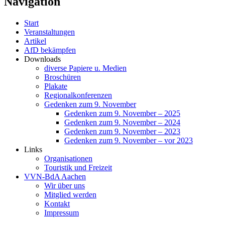
Navigation
Start
Veranstaltungen
Artikel
AfD bekämpfen
Downloads
diverse Papiere u. Medien
Broschüren
Plakate
Regionalkonferenzen
Gedenken zum 9. November
Gedenken zum 9. November – 2025
Gedenken zum 9. November – 2024
Gedenken zum 9. November – 2023
Gedenken zum 9. November – vor 2023
Links
Organisationen
Touristik und Freizeit
VVN-BdA Aachen
Wir über uns
Mitglied werden
Kontakt
Impressum