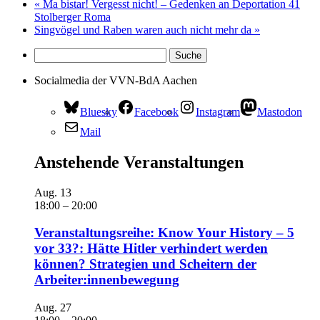
«
Ma bistar! Vergesst nicht! – Gedenken an Deportation 41
Stolberger Roma
Singvögel und Raben waren auch nicht mehr da
»
Socialmedia der VVN-BdA Aachen
Bluesky
Facebook
Instagram
Mastodon
Mail
Anstehende Veranstaltungen
Aug.
13
18:00
–
20:00
Veranstaltungsreihe: Know Your History – 5
vor 33?: Hätte Hitler verhindert werden
können? Strategien und Scheitern der
Arbeiter:innenbewegung
Aug.
27