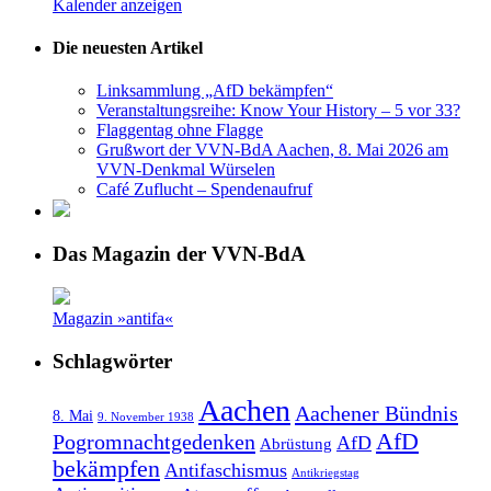
Kalender anzeigen
Die neuesten Artikel
Linksammlung „AfD bekämpfen“
Veranstaltungsreihe: Know Your History – 5 vor 33?
Flaggentag ohne Flagge
Grußwort der VVN-BdA Aachen, 8. Mai 2026 am
VVN-Denkmal Würselen
Café Zuflucht – Spendenaufruf
Das Magazin der VVN-BdA
Magazin »antifa«
Schlagwörter
Aachen
Aachener Bündnis
8. Mai
9. November 1938
AfD
Pogromnachtgedenken
AfD
Abrüstung
bekämpfen
Antifaschismus
Antikriegstag