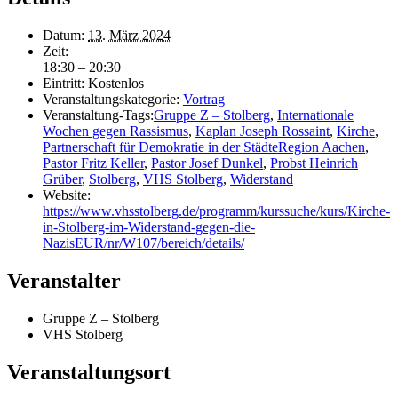
Datum:
13. März 2024
Zeit:
18:30 – 20:30
Eintritt:
Kostenlos
Veranstaltungskategorie:
Vortrag
Veranstaltung-Tags:
Gruppe Z – Stolberg
,
Internationale
Wochen gegen Rassismus
,
Kaplan Joseph Rossaint
,
Kirche
,
Partnerschaft für Demokratie in der StädteRegion Aachen
,
Pastor Fritz Keller
,
Pastor Josef Dunkel
,
Probst Heinrich
Grüber
,
Stolberg
,
VHS Stolberg
,
Widerstand
Website:
https://www.vhsstolberg.de/programm/kurssuche/kurs/Kirche-
in-Stolberg-im-Widerstand-gegen-die-
NazisEUR/nr/W107/bereich/details/
Veranstalter
Gruppe Z – Stolberg
VHS Stolberg
Veranstaltungsort