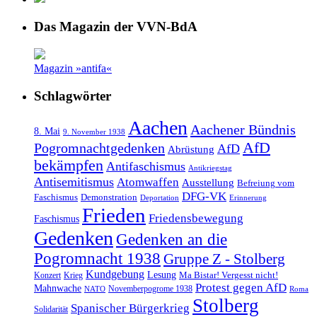
Das Magazin der VVN-BdA
Magazin »antifa«
Schlagwörter
Aachen
Aachener Bündnis
8. Mai
9. November 1938
AfD
Pogromnachtgedenken
AfD
Abrüstung
bekämpfen
Antifaschismus
Antikriegstag
Antisemitismus
Atomwaffen
Ausstellung
Befreiung vom
DFG-VK
Faschismus
Demonstration
Deportation
Erinnerung
Frieden
Friedensbewegung
Faschismus
Gedenken
Gedenken an die
Pogromnacht 1938
Gruppe Z - Stolberg
Kundgebung
Lesung
Ma Bistar! Vergesst nicht!
Konzert
Krieg
Protest gegen AfD
Mahnwache
Novemberpogrome 1938
NATO
Roma
Stolberg
Spanischer Bürgerkrieg
Solidarität