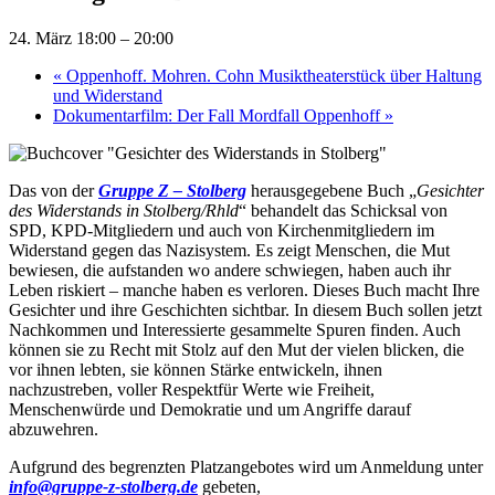
24. März 18:00
–
20:00
«
Oppenhoff. Mohren. Cohn Musiktheaterstück über Haltung
und Widerstand
Dokumentarfilm: Der Fall Mordfall Oppenhoff
»
Das von der
Gruppe Z – Stolberg
herausgegebene Buch „
Gesichter
des Widerstands in Stolberg/Rhld
“ behandelt das Schicksal von
SPD, KPD-Mitgliedern und auch von Kirchenmitgliedern im
Widerstand gegen das Nazisystem. Es zeigt Menschen, die Mut
bewiesen, die aufstanden wo andere schwiegen, haben auch ihr
Leben riskiert – manche haben es verloren. Dieses Buch macht Ihre
Gesichter und ihre Geschichten sichtbar. In diesem Buch sollen jetzt
Nachkommen und Interessierte gesammelte Spuren finden. Auch
können sie zu Recht mit Stolz auf den Mut der vielen blicken, die
vor ihnen lebten, sie können Stärke entwickeln, ihnen
nachzustreben, voller Respektfür Werte wie Freiheit,
Menschenwürde und Demokratie und um Angriffe darauf
abzuwehren.
Aufgrund des begrenzten Platzangebotes wird um Anmeldung unter
info@gruppe-z-stolberg.de
gebeten,