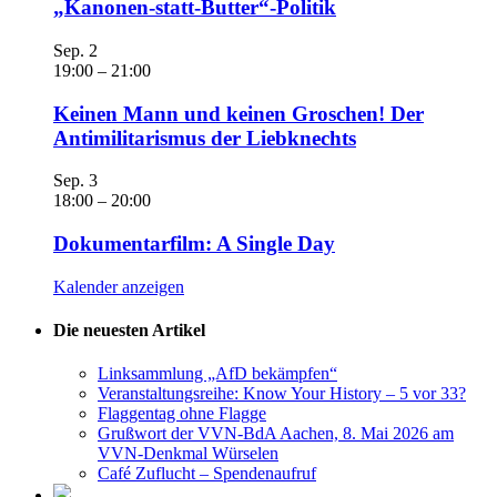
„Kanonen-statt-Butter“-Politik
Sep.
2
19:00
–
21:00
Keinen Mann und keinen Groschen! Der
Antimilitarismus der Liebknechts
Sep.
3
18:00
–
20:00
Dokumentarfilm: A Single Day
Kalender anzeigen
Die neuesten Artikel
Linksammlung „AfD bekämpfen“
Veranstaltungsreihe: Know Your History – 5 vor 33?
Flaggentag ohne Flagge
Grußwort der VVN-BdA Aachen, 8. Mai 2026 am
VVN-Denkmal Würselen
Café Zuflucht – Spendenaufruf