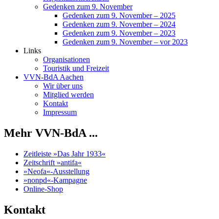
Gedenken zum 9. November
Gedenken zum 9. November – 2025
Gedenken zum 9. November – 2024
Gedenken zum 9. November – 2023
Gedenken zum 9. November – vor 2023
Links
Organisationen
Touristik und Freizeit
VVN-BdA Aachen
Wir über uns
Mitglied werden
Kontakt
Impressum
Mehr VVN-BdA ...
Zeitleiste »Das Jahr 1933«
Zeitschrift »antifa«
»Neofa«-Ausstellung
»nonpd«-Kampagne
Online-Shop
Kontakt