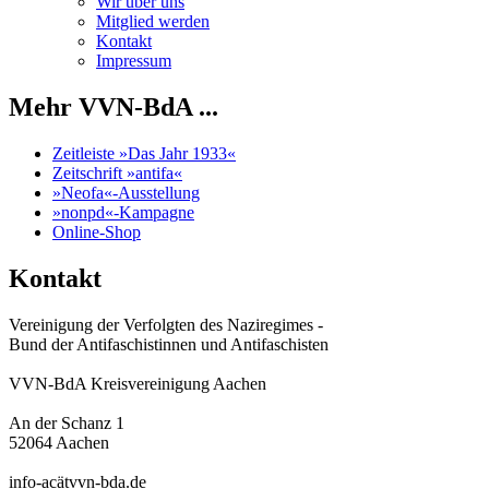
Wir über uns
Mitglied werden
Kontakt
Impressum
Mehr VVN-BdA ...
Zeitleiste »Das Jahr 1933«
Zeitschrift »antifa«
»Neofa«-Ausstellung
»nonpd«-Kampagne
Online-Shop
Kontakt
Vereinigung der Verfolgten des Naziregimes -
Bund der Antifaschistinnen und Antifaschisten
VVN-BdA Kreisvereinigung Aachen
An der Schanz 1
52064 Aachen
info-acätvvn-bda.de