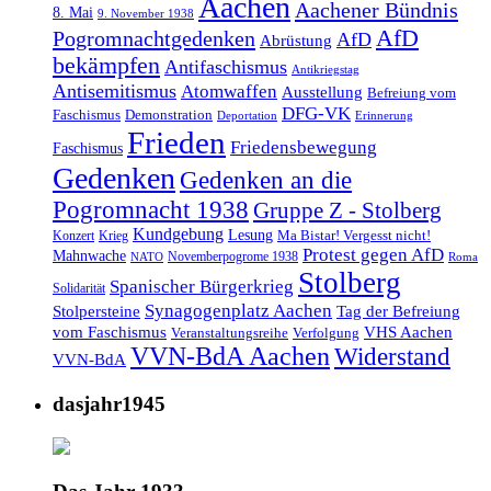
Aachen
Aachener Bündnis
8. Mai
9. November 1938
AfD
Pogromnachtgedenken
AfD
Abrüstung
bekämpfen
Antifaschismus
Antikriegstag
Antisemitismus
Atomwaffen
Ausstellung
Befreiung vom
DFG-VK
Faschismus
Demonstration
Deportation
Erinnerung
Frieden
Friedensbewegung
Faschismus
Gedenken
Gedenken an die
Pogromnacht 1938
Gruppe Z - Stolberg
Kundgebung
Lesung
Ma Bistar! Vergesst nicht!
Konzert
Krieg
Protest gegen AfD
Mahnwache
Novemberpogrome 1938
NATO
Roma
Stolberg
Spanischer Bürgerkrieg
Solidarität
Synagogenplatz Aachen
Stolpersteine
Tag der Befreiung
vom Faschismus
VHS Aachen
Veranstaltungsreihe
Verfolgung
VVN-BdA Aachen
Widerstand
VVN-BdA
dasjahr1945