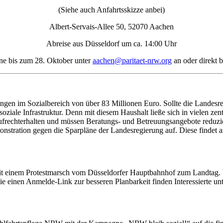
(Siehe auch Anfahrtsskizze anbei)
Albert-Servais-Allee 50, 52070 Aachen
Abreise aus Düsseldorf um ca. 14:00 Uhr
rne bis zum 28. Oktober unter
aachen@paritaet-nrw.org
an oder direkt b
n im Sozialbereich von über 83 Millionen Euro. Sollte die Landesregi
ziale Infrastruktur. Denn mit diesem Haushalt ließe sich in vielen zen
ufrechterhalten und müssen Beratungs- und Betreuungsangebote reduz
nstration gegen die Sparpläne der Landesregierung auf. Diese findet 
t einem Protestmarsch vom Düsseldorfer Hauptbahnhof zum Landtag. 
 einen Anmelde-Link zur besseren Planbarkeit finden Interessierte un