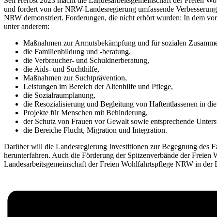
Seit Herbst 2023 macht die Landesarbeitsgemeinschaft der Freien W
und fordert von der NRW-Landesregierung umfassende Verbesserunge
NRW demonstriert. Forderungen, die nicht erhört wurden: In dem vor
unter anderem:
Maßnahmen zur Armutsbekämpfung und für sozialen Zusamme
die Familienbildung und -beratung,
die Verbraucher- und Schuldnerberatung,
die Aids- und Suchthilfe,
Maßnahmen zur Suchtprävention,
Leistungen im Bereich der Altenhilfe und Pflege,
die Sozialraumplanung,
die Resozialisierung und Begleitung von Haftentlassenen in die
Projekte für Menschen mit Behinderung,
der Schutz von Frauen vor Gewalt sowie entsprechende Unters
die Bereiche Flucht, Migration und Integration.
Darüber will die Landesregierung Investitionen zur Begegnung des F
herunterfahren. Auch die Förderung der Spitzenverbände der Freien W
Landesarbeitsgemeinschaft der Freien Wohlfahrtspflege NRW in der