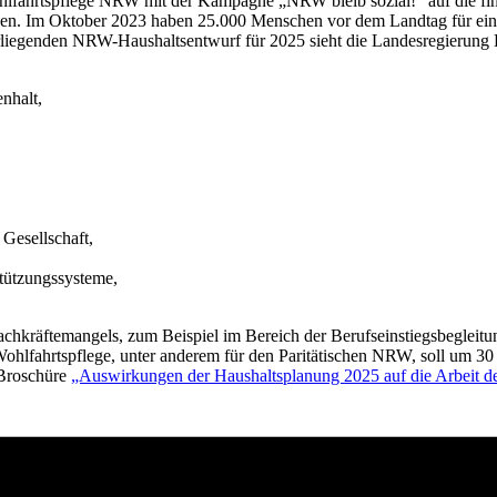
ohlfahrtspflege NRW mit der Kampagne „NRW bleib sozial!“ auf die fin
n. Im Oktober 2023 haben 25.000 Menschen vor dem Landtag für eine 
liegenden NRW-Haushaltsentwurf für 2025 sieht die Landesregierung Kü
nhalt,
 Gesellschaft,
tützungssysteme,
achkräftemangels, zum Beispiel im Bereich der Berufseinstiegsbegleit
ohlfahrtspflege, unter anderem für den Paritätischen NRW, soll um 30
 Broschüre
„Auswirkungen der Haushaltsplanung 2025 auf die Arbeit d