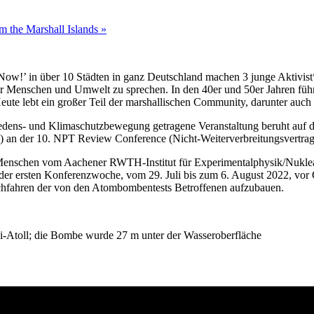
m the Marshall Islands
»
Now!’ in über 10 Städten in ganz Deutschland machen 3 junge Aktivist
ür Menschen und Umwelt zu sprechen. In den 40er und 50er Jahren füh
ute lebt ein großer Teil der marshallischen Community, darunter auch
dens- und Klimaschutzbewegung getragene Veranstaltung beruht auf de
K) an der 10. NPT Review Conference (Nicht-Weiterverbreitungsvertr
nschen vom Aachener RWTH-Institut für Experimentalphysik/Nukleare
r ersten Konferenzwoche, vom 29. Juli bis zum 6. August 2022, vor O
chfahren der von den Atombombentests Betroffenen aufzubauen.
-Atoll; die Bombe wurde 27 m unter der Wasseroberfläche