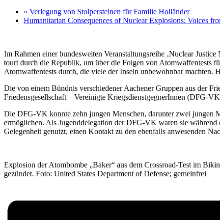
«
Verlegung von Stolpersteinen für Familie Holländer
Humanitarian Consequences of Nuclear Explosions: Voices fro
Im Rahmen einer bundesweiten Veranstaltungsreihe ‚Nuclear Justice 
tourt durch die Republik, um über die Folgen von Atomwaffentests f
Atomwaffentests durch, die viele der Inseln unbewohnbar machten. He
Die von einem Bündnis verschiedener Aachener Gruppen aus der Frie
Friedensgesellschaft – Vereinigte KriegsdienstgegnerInnen (DFG-V
Die DFG-VK konnte zehn jungen Menschen, darunter zwei jungen Me
ermöglichen. Als Jugenddelegation der DFG-VK waren sie während de
Gelegenheit genutzt, einen Kontakt zu den ebenfalls anwesenden Na
Explosion der Atombombe „Baker“ aus dem Crossroad-Test im Bikini
gezündet. Foto: United States Department of Defense; gemeinfrei