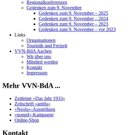
Regionalkonferenzen
Gedenken zum 9. November
Gedenken zum 9. November – 2025
Gedenken zum 9. November – 2024
Gedenken zum 9. November – 2023
Gedenken zum 9. November – vor 2023
Links
Organisationen
Touristik und Freizeit
VVN-BdA Aachen
Wir über uns
Mitglied werden
Kontakt
Impressum
Mehr VVN-BdA ...
Zeitleiste »Das Jahr 1933«
Zeitschrift »antifa«
»Neofa«-Ausstellung
»nonpd«-Kampagne
Online-Shop
Kontakt