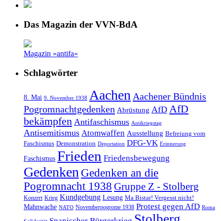
Das Magazin der VVN-BdA
Magazin »antifa«
Schlagwörter
Aachen
Aachener Bündnis
8. Mai
9. November 1938
AfD
Pogromnachtgedenken
AfD
Abrüstung
bekämpfen
Antifaschismus
Antikriegstag
Antisemitismus
Atomwaffen
Ausstellung
Befreiung vom
DFG-VK
Faschismus
Demonstration
Deportation
Erinnerung
Frieden
Friedensbewegung
Faschismus
Gedenken
Gedenken an die
Pogromnacht 1938
Gruppe Z - Stolberg
Kundgebung
Lesung
Ma Bistar! Vergesst nicht!
Konzert
Krieg
Protest gegen AfD
Mahnwache
Novemberpogrome 1938
NATO
Roma
Stolberg
Spanischer Bürgerkrieg