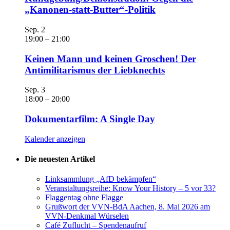
„Kanonen-statt-Butter“-Politik
Sep.
2
19:00
–
21:00
Keinen Mann und keinen Groschen! Der
Antimilitarismus der Liebknechts
Sep.
3
18:00
–
20:00
Dokumentarfilm: A Single Day
Kalender anzeigen
Die neuesten Artikel
Linksammlung „AfD bekämpfen“
Veranstaltungsreihe: Know Your History – 5 vor 33?
Flaggentag ohne Flagge
Grußwort der VVN-BdA Aachen, 8. Mai 2026 am
VVN-Denkmal Würselen
Café Zuflucht – Spendenaufruf