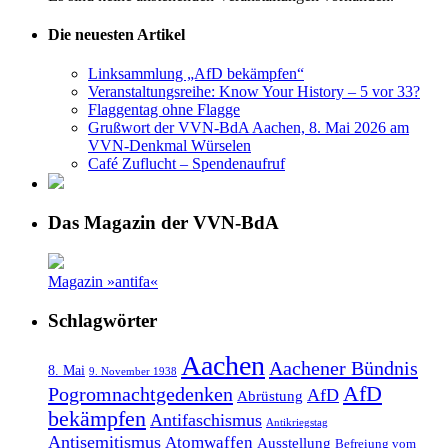
Die neuesten Artikel
Linksammlung „AfD bekämpfen“
Veranstaltungsreihe: Know Your History – 5 vor 33?
Flaggentag ohne Flagge
Grußwort der VVN-BdA Aachen, 8. Mai 2026 am
VVN-Denkmal Würselen
Café Zuflucht – Spendenaufruf
Das Magazin der VVN-BdA
Magazin »antifa«
Schlagwörter
Aachen
Aachener Bündnis
8. Mai
9. November 1938
AfD
Pogromnachtgedenken
AfD
Abrüstung
bekämpfen
Antifaschismus
Antikriegstag
Antisemitismus
Atomwaffen
Ausstellung
Befreiung vom