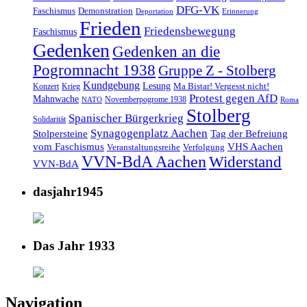
DFG-VK
Faschismus
Demonstration
Deportation
Erinnerung
Frieden
Friedensbewegung
Faschismus
Gedenken
Gedenken an die
Pogromnacht 1938
Gruppe Z - Stolberg
Kundgebung
Lesung
Ma Bistar! Vergesst nicht!
Konzert
Krieg
Protest gegen AfD
Mahnwache
Novemberpogrome 1938
NATO
Roma
Stolberg
Spanischer Bürgerkrieg
Solidarität
Synagogenplatz Aachen
Stolpersteine
Tag der Befreiung
vom Faschismus
VHS Aachen
Veranstaltungsreihe
Verfolgung
VVN-BdA Aachen
Widerstand
VVN-BdA
dasjahr1945
Das Jahr 1933
Navigation