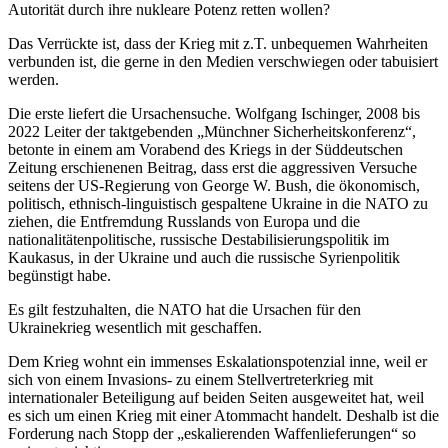
Autorität durch ihre nukleare Potenz retten wollen?
Das Verrückte ist, dass der Krieg mit z.T. unbequemen Wahrheiten
verbunden ist, die gerne in den Medien verschwiegen oder tabuisiert
werden.
Die erste liefert die Ursachensuche. Wolfgang Ischinger, 2008 bis
2022 Leiter der taktgebenden „Münchner Sicherheitskonferenz“,
betonte in einem am Vorabend des Kriegs in der Süddeutschen
Zeitung erschienenen Beitrag, dass erst die aggressiven Versuche
seitens der US-Regierung von George W. Bush, die ökonomisch,
politisch, ethnisch-linguistisch gespaltene Ukraine in die NATO zu
ziehen, die Entfremdung Russlands von Europa und die
nationalitätenpolitische, russische Destabilisierungspolitik im
Kaukasus, in der Ukraine und auch die russische Syrienpolitik
begünstigt habe.
Es gilt festzuhalten, die NATO hat die Ursachen für den
Ukrainekrieg wesentlich mit geschaffen.
Dem Krieg wohnt ein immenses Eskalationspotenzial inne, weil er
sich von einem Invasions- zu einem Stellvertreterkrieg mit
internationaler Beteiligung auf beiden Seiten ausgeweitet hat, weil
es sich um einen Krieg mit einer Atommacht handelt. Deshalb ist die
Forderung nach Stopp der „eskalierenden Waffenlieferungen“ so