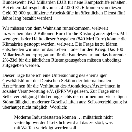
Bundeswehr 19,3 Milliarden EUR für neue Kampfschiffe erhalten.
Bei einem Jahresgehalt von ca. 42.000 EUR können von diesem
Geld 92.000 qualifizierte Arbeitskräfte im öffentlichen Dienst fünf
Jahre lang bezahlt werden!
Wir müssen von dem Wahnsinn runterkommen, weltweit
inzwischen über 2 Billionen Euro für die Rüstung auszugeben. Mit
weniger als der Hälfte dieser Ausgaben (840 Mrd Euro) könnte die
Klimakrise gestoppt werden, weltweit. Die Frage ist zu klären,
entscheiden wir uns für das Leben – oder für den Krieg. Das 100-
Millarden-Sonderprogramm für die Bundeswehr und das horrende
2%-Ziel für die jährlichen Rüstungsausgaben müssen unbedingt
aufgegeben werden.
Dieser Tage habe ich eine Untersuchung des ehemaligen
Geschäftsführer der Deutschen Sektion der Internationalen
Ärzte*innen für die Verhütung des Atomkrieges/Ärzte*innen in
sozialer Verantwortung e.V. (IPPNW) gelesen. Zur Frage einer
Selbstverteidigung führt er angesichts der enormen und vielseitigen
Störanfälligkeit moderner Gesellschaften aus: Selbstverteidigung ist
überhaupt nicht möglich. Wörtlich:
Moderne Industriestaaten können … militärisch nicht
verteidigt werden! Letztlich wird all das zerstört, was
mit Waffen verteidigt werden soll.