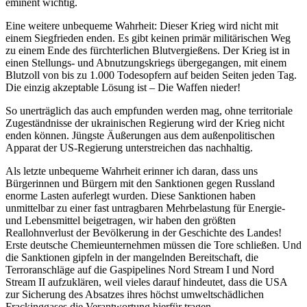
eminent wichtig.
Eine weitere unbequeme Wahrheit: Dieser Krieg wird nicht mit
einem Siegfrieden enden. Es gibt keinen primär militärischen Weg
zu einem Ende des fürchterlichen Blutvergießens. Der Krieg ist in
einen Stellungs- und Abnutzungskriegs übergegangen, mit einem
Blutzoll von bis zu 1.000 Todesopfern auf beiden Seiten jeden Tag.
Die einzig akzeptable Lösung ist – Die Waffen nieder!
So unerträglich das auch empfunden werden mag, ohne territoriale
Zugeständnisse der ukrainischen Regierung wird der Krieg nicht
enden können. Jüngste Äußerungen aus dem außenpolitischen
Apparat der US-Regierung unterstreichen das nachhaltig.
Als letzte unbequeme Wahrheit erinner ich daran, dass uns
Bürgerinnen und Bürgern mit den Sanktionen gegen Russland
enorme Lasten auferlegt wurden. Diese Sanktionen haben
unmittelbar zu einer fast untragbaren Mehrbelastung für Energie-
und Lebensmittel beigetragen, wir haben den größten
Reallohnverlust der Bevölkerung in der Geschichte des Landes!
Erste deutsche Chemieunternehmen müssen die Tore schließen. Und
die Sanktionen gipfeln in der mangelnden Bereitschaft, die
Terroranschläge auf die Gaspipelines Nord Stream I und Nord
Stream II aufzuklären, weil vieles darauf hindeutet, dass die USA
zur Sicherung des Absatzes ihres höchst umweltschädlichen
Frackinggases die Verantwortung hierfür tragen.