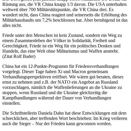
Rüstung aus, die VR China knapp 1/3 davon. Die USA unterhalten
weltweit über 700 Militärstützpunkte, die VR China drei. Es
wundert nicht, dass China reagiert und seinerseits die Erhöhung des
Militärhaushaults um 7,2% beschlossen hat. Aber beruhigend ist das
alles nicht.
Friede unter den Menschen ist kein Zustand, sondern ein Weg zu
einem Zusammenleben der Völker in Solidarität, Freiheit und
Gerechtigkeit. Friede ist ein Weg für ein politisches Denken und
Handeln, das eine Welt ohne Militarismus und Waffen anstrebt.
(Zitat Rolf Bader)
China hat ein 12-Punkte-Programm für Friedensverhandlungen
vorgelegt. Dieser Tage haben Xi und Macron gemeinsam
Verhandlungsperspektiven eröffnet. Wir wären gut beraten, dieses
ernst zu nehmen und z.B. der NATO ein Angebot an Russland
vorzuschlagen, nämlich die Waffenlieferungen an die Ukraine zu
stoppen, wenn Russland und die Ukraine gleichzeitig die
Kampfhandlungen während der Dauer von Verhandlungen
einstellen.
Die Schriftstellerin Daniela Dahn hat diese Entwicklungen mit dem
schrecklichen, aber treffenden Wort beschrieben: Im Krieg verlieren
auch die Sieger – Nur der Frieden kann gewonnen werden.