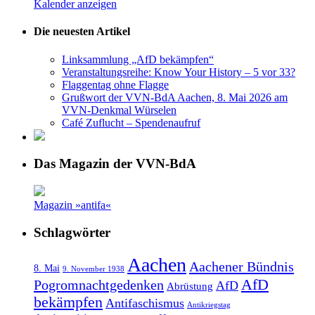
Kalender anzeigen
Die neuesten Artikel
Linksammlung „AfD bekämpfen“
Veranstaltungsreihe: Know Your History – 5 vor 33?
Flaggentag ohne Flagge
Grußwort der VVN-BdA Aachen, 8. Mai 2026 am
VVN-Denkmal Würselen
Café Zuflucht – Spendenaufruf
Das Magazin der VVN-BdA
Magazin »antifa«
Schlagwörter
Aachen
Aachener Bündnis
8. Mai
9. November 1938
AfD
Pogromnachtgedenken
AfD
Abrüstung
bekämpfen
Antifaschismus
Antikriegstag