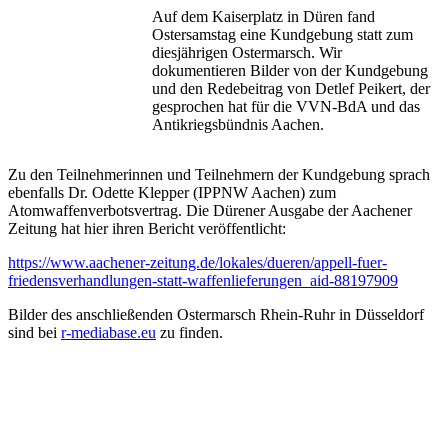
Auf dem Kaiserplatz in Düren fand
Ostersamstag eine Kundgebung statt zum
diesjährigen Ostermarsch. Wir
dokumentieren Bilder von der Kundgebung
und den Redebeitrag von Detlef Peikert, der
gesprochen hat für die VVN-BdA und das
Antikriegsbündnis Aachen.
Zu den Teilnehmerinnen und Teilnehmern der Kundgebung sprach
ebenfalls Dr. Odette Klepper (IPPNW Aachen) zum
Atomwaffenverbotsvertrag. Die Dürener Ausgabe der Aachener
Zeitung hat hier ihren Bericht veröffentlicht:
https://www.aachener-zeitung.de/lokales/dueren/appell-fuer-
friedensverhandlungen-statt-waffenlieferungen_aid-88197909
Bilder des anschließenden Ostermarsch Rhein-Ruhr in Düsseldorf
sind bei
r-mediabase.eu
zu finden.