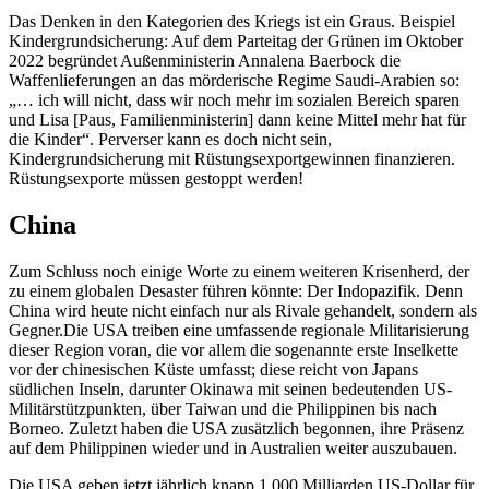
Das Denken in den Kategorien des Kriegs ist ein Graus. Beispiel
Kindergrundsicherung: Auf dem Parteitag der Grünen im Oktober
2022 begründet Außenministerin Annalena Baerbock die
Waffenlieferungen an das mörderische Regime Saudi-Arabien so:
„… ich will nicht, dass wir noch mehr im sozialen Bereich sparen
und Lisa [Paus, Familienministerin] dann keine Mittel mehr hat für
die Kinder“. Perverser kann es doch nicht sein,
Kindergrundsicherung mit Rüstungsexportgewinnen finanzieren.
Rüstungsexporte müssen gestoppt werden!
China
Zum Schluss noch einige Worte zu einem weiteren Krisenherd, der
zu einem globalen Desaster führen könnte: Der Indopazifik. Denn
China wird heute nicht einfach nur als Rivale gehandelt, sondern als
Gegner.Die USA treiben eine umfassende regionale Militarisierung
dieser Region voran, die vor allem die sogenannte erste Inselkette
vor der chinesischen Küste umfasst; diese reicht von Japans
südlichen Inseln, darunter Okinawa mit seinen bedeutenden US-
Militärstützpunkten, über Taiwan und die Philippinen bis nach
Borneo. Zuletzt haben die USA zusätzlich begonnen, ihre Präsenz
auf dem Philippinen wieder und in Australien weiter auszubauen.
Die USA geben jetzt jährlich knapp 1.000 Milliarden US-Dollar für