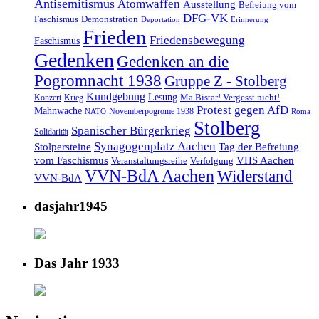
Antisemitismus
Atomwaffen
Ausstellung
Befreiung vom
DFG-VK
Faschismus
Demonstration
Deportation
Erinnerung
Frieden
Friedensbewegung
Faschismus
Gedenken
Gedenken an die
Pogromnacht 1938
Gruppe Z - Stolberg
Kundgebung
Lesung
Ma Bistar! Vergesst nicht!
Konzert
Krieg
Protest gegen AfD
Mahnwache
Novemberpogrome 1938
NATO
Roma
Stolberg
Spanischer Bürgerkrieg
Solidarität
Synagogenplatz Aachen
Stolpersteine
Tag der Befreiung
vom Faschismus
VHS Aachen
Veranstaltungsreihe
Verfolgung
VVN-BdA Aachen
Widerstand
VVN-BdA
dasjahr1945
Das Jahr 1933