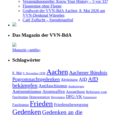
Veranstaltungsreihe: Know Your History – 5 vor 33?
Flaggentag ohne Flagge
Grußwort der VVN-BdA Aachen, 8. Mai 2026 am
VVN-Denkmal Würselen
Café Zuflucht – Spendenaufruf
Das Magazin der VVN-BdA
Magazin »antifa«
Schlagwörter
Aachen
Aachener Bündnis
8. Mai
9. November 1938
AfD
Pogromnachtgedenken
AfD
Abrüstung
bekämpfen
Antifaschismus
Antikriegstag
Antisemitismus
Atomwaffen
Ausstellung
Befreiung vom
DFG-VK
Faschismus
Demonstration
Deportation
Erinnerung
Frieden
Friedensbewegung
Faschismus
Gedenken
Gedenken an die