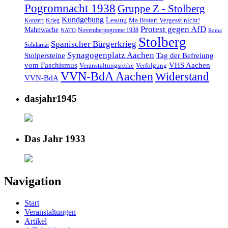
Pogromnacht 1938
Gruppe Z - Stolberg
Kundgebung
Lesung
Ma Bistar! Vergesst nicht!
Konzert
Krieg
Protest gegen AfD
Mahnwache
Novemberpogrome 1938
NATO
Roma
Stolberg
Spanischer Bürgerkrieg
Solidarität
Synagogenplatz Aachen
Stolpersteine
Tag der Befreiung
vom Faschismus
VHS Aachen
Veranstaltungsreihe
Verfolgung
VVN-BdA Aachen
Widerstand
VVN-BdA
dasjahr1945
Das Jahr 1933
Navigation
Start
Veranstaltungen
Artikel