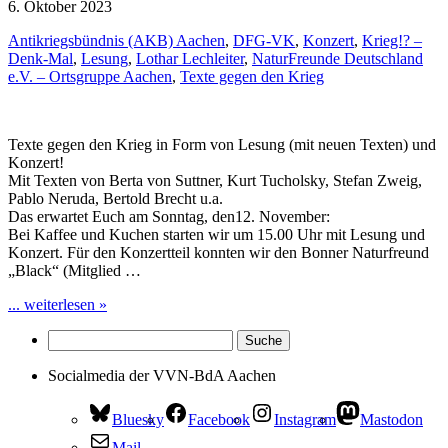
6. Oktober 2023
Antikriegsbündnis (AKB) Aachen
,
DFG-VK
,
Konzert
,
Krieg!? –
Denk-Mal
,
Lesung
,
Lothar Lechleiter
,
NaturFreunde Deutschland
e.V. – Ortsgruppe Aachen
,
Texte gegen den Krieg
Texte gegen den Krieg in Form von Lesung (mit neuen Texten) und
Konzert!
Mit Texten von Berta von Suttner, Kurt Tucholsky, Stefan Zweig,
Pablo Neruda, Bertold Brecht u.a.
Das erwartet Euch am Sonntag, den12. November:
Bei Kaffee und Kuchen starten wir um 15.00 Uhr mit Lesung und
Konzert. Für den Konzertteil konnten wir den Bonner Naturfreund
„Black“ (Mitglied …
... weiterlesen »
Socialmedia der VVN-BdA Aachen
Bluesky
Facebook
Instagram
Mastodon
Mail