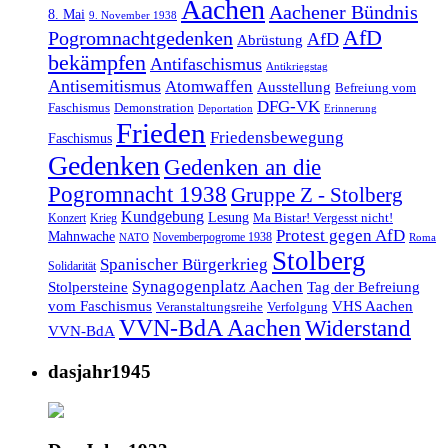
Aachen
Aachener Bündnis
8. Mai
9. November 1938
AfD
Pogromnachtgedenken
AfD
Abrüstung
bekämpfen
Antifaschismus
Antikriegstag
Antisemitismus
Atomwaffen
Ausstellung
Befreiung vom
DFG-VK
Faschismus
Demonstration
Deportation
Erinnerung
Frieden
Friedensbewegung
Faschismus
Gedenken
Gedenken an die
Pogromnacht 1938
Gruppe Z - Stolberg
Kundgebung
Lesung
Ma Bistar! Vergesst nicht!
Konzert
Krieg
Protest gegen AfD
Mahnwache
Novemberpogrome 1938
NATO
Roma
Stolberg
Spanischer Bürgerkrieg
Solidarität
Synagogenplatz Aachen
Stolpersteine
Tag der Befreiung
vom Faschismus
VHS Aachen
Veranstaltungsreihe
Verfolgung
VVN-BdA Aachen
Widerstand
VVN-BdA
dasjahr1945