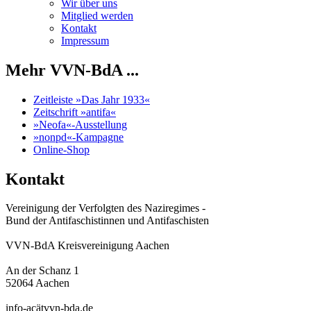
Wir über uns
Mitglied werden
Kontakt
Impressum
Mehr VVN-BdA ...
Zeitleiste »Das Jahr 1933«
Zeitschrift »antifa«
»Neofa«-Ausstellung
»nonpd«-Kampagne
Online-Shop
Kontakt
Vereinigung der Verfolgten des Naziregimes -
Bund der Antifaschistinnen und Antifaschisten
VVN-BdA Kreisvereinigung Aachen
An der Schanz 1
52064 Aachen
info-acätvvn-bda.de