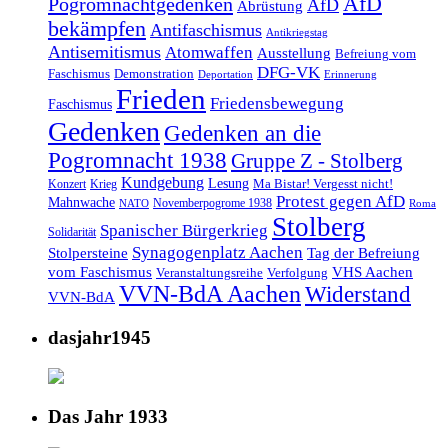
AfD
Pogromnachtgedenken
AfD
Abrüstung
bekämpfen
Antifaschismus
Antikriegstag
Antisemitismus
Atomwaffen
Ausstellung
Befreiung vom
DFG-VK
Faschismus
Demonstration
Deportation
Erinnerung
Frieden
Friedensbewegung
Faschismus
Gedenken
Gedenken an die
Pogromnacht 1938
Gruppe Z - Stolberg
Kundgebung
Lesung
Ma Bistar! Vergesst nicht!
Konzert
Krieg
Protest gegen AfD
Mahnwache
Novemberpogrome 1938
NATO
Roma
Stolberg
Spanischer Bürgerkrieg
Solidarität
Synagogenplatz Aachen
Stolpersteine
Tag der Befreiung
vom Faschismus
VHS Aachen
Veranstaltungsreihe
Verfolgung
VVN-BdA Aachen
Widerstand
VVN-BdA
dasjahr1945
Das Jahr 1933