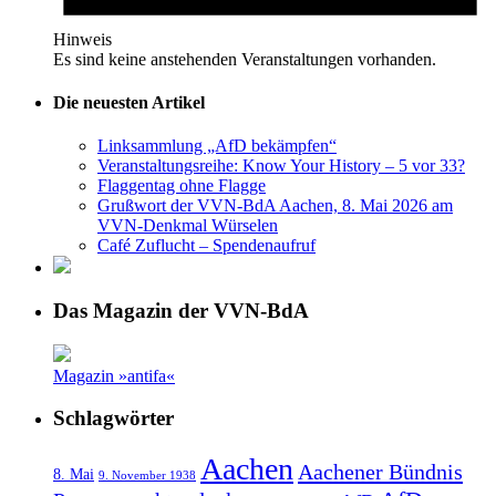
Hinweis
Es sind keine anstehenden Veranstaltungen vorhanden.
Die neuesten Artikel
Linksammlung „AfD bekämpfen“
Veranstaltungsreihe: Know Your History – 5 vor 33?
Flaggentag ohne Flagge
Grußwort der VVN-BdA Aachen, 8. Mai 2026 am
VVN-Denkmal Würselen
Café Zuflucht – Spendenaufruf
Das Magazin der VVN-BdA
Magazin »antifa«
Schlagwörter
Aachen
Aachener Bündnis
8. Mai
9. November 1938