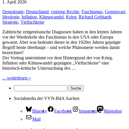
1. April 2026
Demokratie
,
Deutschland
,
extreme Rechte
,
Faschismus
,
Gegenwart
,
Ideologie
,
Inflation
,
Klimawandel
,
Krieg
,
Richard Gebhardt
,
Strategie
,
Vielfachkrise
Zahlreiche zeitgenössische Diagnosen haben in den letzten Jahren
vor der Wiederkehr des Faschismus in den USA oder Europa
gewarnt. Aber was bedeutet dieser in den 1920er Jahren geprägte
Begriff heute überhaupt – und welche Phänomene werden damit
bezeichnet?
Der Vortrag unternimmt vor dem Hintergrund der von Krieg,
Inflation oder Klimawandel geprägten „Vielfachkrise“ eine
historisch-kritische Untersuchung des …
... weiterlesen »
Socialmedia der VVN-BdA Aachen
Bluesky
Facebook
Instagram
Mastodon
Mail