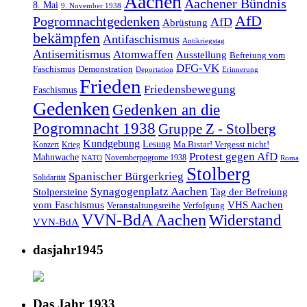
Aachen
Aachener Bündnis
8. Mai
9. November 1938
AfD
Pogromnachtgedenken
AfD
Abrüstung
bekämpfen
Antifaschismus
Antikriegstag
Antisemitismus
Atomwaffen
Ausstellung
Befreiung vom
DFG-VK
Faschismus
Demonstration
Deportation
Erinnerung
Frieden
Friedensbewegung
Faschismus
Gedenken
Gedenken an die
Pogromnacht 1938
Gruppe Z - Stolberg
Kundgebung
Lesung
Ma Bistar! Vergesst nicht!
Konzert
Krieg
Protest gegen AfD
Mahnwache
Novemberpogrome 1938
NATO
Roma
Stolberg
Spanischer Bürgerkrieg
Solidarität
Synagogenplatz Aachen
Stolpersteine
Tag der Befreiung
vom Faschismus
VHS Aachen
Veranstaltungsreihe
Verfolgung
VVN-BdA Aachen
Widerstand
VVN-BdA
dasjahr1945
Das Jahr 1933