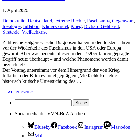
1. April 2026
Demokratie
,
Deutschland
,
extreme Rechte
,
Faschismus
,
Gegenwart
,
Ideologie
,
Inflation
,
Klimawandel
,
Krieg
,
Richard Gebhardt
,
Strategie
,
Vielfachkrise
Zahlreiche zeitgenössische Diagnosen haben in den letzten Jahren
vor der Wiederkehr des Faschismus in den USA oder Europa
gewarnt. Aber was bedeutet dieser in den 1920er Jahren geprägte
Begriff heute überhaupt – und welche Phänomene werden damit
bezeichnet?
Der Vortrag unternimmt vor dem Hintergrund der von Krieg,
Inflation oder Klimawandel geprägten „Vielfachkrise“ eine
historisch-kritische Untersuchung des …
... weiterlesen »
Socialmedia der VVN-BdA Aachen
Bluesky
Facebook
Instagram
Mastodon
Mail