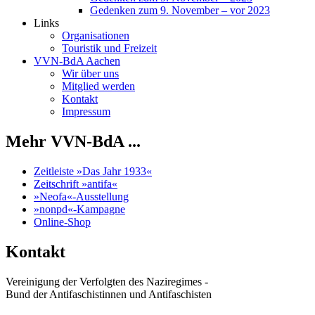
Gedenken zum 9. November – vor 2023
Links
Organisationen
Touristik und Freizeit
VVN-BdA Aachen
Wir über uns
Mitglied werden
Kontakt
Impressum
Mehr VVN-BdA ...
Zeitleiste »Das Jahr 1933«
Zeitschrift »antifa«
»Neofa«-Ausstellung
»nonpd«-Kampagne
Online-Shop
Kontakt
Vereinigung der Verfolgten des Naziregimes -
Bund der Antifaschistinnen und Antifaschisten