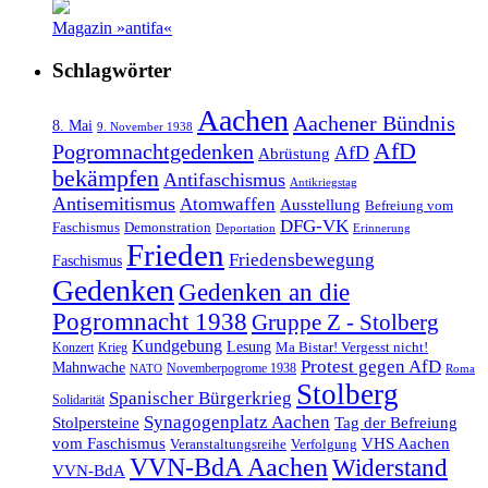
Magazin »antifa«
Schlagwörter
Aachen
Aachener Bündnis
8. Mai
9. November 1938
AfD
Pogromnachtgedenken
AfD
Abrüstung
bekämpfen
Antifaschismus
Antikriegstag
Antisemitismus
Atomwaffen
Ausstellung
Befreiung vom
DFG-VK
Faschismus
Demonstration
Deportation
Erinnerung
Frieden
Friedensbewegung
Faschismus
Gedenken
Gedenken an die
Pogromnacht 1938
Gruppe Z - Stolberg
Kundgebung
Lesung
Ma Bistar! Vergesst nicht!
Konzert
Krieg
Protest gegen AfD
Mahnwache
Novemberpogrome 1938
NATO
Roma
Stolberg
Spanischer Bürgerkrieg
Solidarität
Synagogenplatz Aachen
Stolpersteine
Tag der Befreiung
vom Faschismus
VHS Aachen
Veranstaltungsreihe
Verfolgung
VVN-BdA Aachen
Widerstand
VVN-BdA