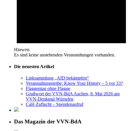
Hinweis
Es sind keine anstehenden Veranstaltungen vorhanden.
Die neuesten Artikel
Linksammlung „AfD bekämpfen“
Veranstaltungsreihe: Know Your History – 5 vor 33?
Flaggentag ohne Flagge
Grußwort der VVN-BdA Aachen, 8. Mai 2026 am
VVN-Denkmal Würselen
Café Zuflucht – Spendenaufruf
Das Magazin der VVN-BdA