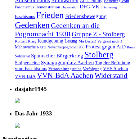
Antisemitismus
Atomwaffen
Ausstellung
Befreiung vom
DFG-VK
Faschismus
Demonstration
Deportation
Erinnerung
Frieden
Friedensbewegung
Faschismus
Gedenken
Gedenken an die
Pogromnacht 1938
Gruppe Z - Stolberg
Kundgebung
Lesung
Ma Bistar! Vergesst nicht!
Konzert
Krieg
Protest gegen AfD
Mahnwache
Novemberpogrome 1938
NATO
Roma
Stolberg
Spanischer Bürgerkrieg
Solidarität
Synagogenplatz Aachen
Stolpersteine
Tag der Befreiung
vom Faschismus
VHS Aachen
Veranstaltungsreihe
Verfolgung
VVN-BdA Aachen
Widerstand
VVN-BdA
dasjahr1945
Das Jahr 1933