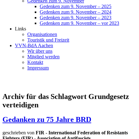
Gedenken zum 9. November
Gedenken zum 9. November – 2025
Gedenken zum 9. November – 2024
Gedenken zum 9. November – 2023
Gedenken zum 9. November – vor 2023
Links
Organisationen
Touristik und Freizeit
VVN-BdA Aachen
Wir über uns
Mitglied werden
Kontakt
Impressum
Archiv für das Schlagwort Grundgesetz
verteidigen
Gedanken zu 75 Jahre BRD
geschrieben von
FIR - International Federation of Resistants
Fighters (FIR) - Association of Antifascists