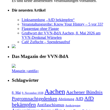
Es sind keine anstehenden Veranstaltungen vorhanden.
Die neuesten Artikel
Linksammlung „AfD bekämpfen“
Veranstaltungsreihe: Know Your History – 5 vor 33?
Flaggentag ohne Flagge
Grußwort der VVN-BdA Aachen, 8. Mai 2026 am
VVN-Denkmal Würselen
Café Zuflucht – Spendenaufruf
Das Magazin der VVN-BdA
Magazin »antifa«
Schlagwörter
Aachen
Aachener Bündnis
8. Mai
9. November 1938
AfD
Pogromnachtgedenken
AfD
Abrüstung
bekämpfen
Antifaschismus
Antikriegstag