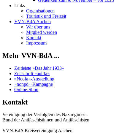
Gedenken zum 9. November – vor 2023
Links
Organisationen
Touristik und Freizeit
VVN-BdA Aachen
Wir über uns
Mitglied werden
Kontakt
Impressum
Mehr VVN-BdA ...
Zeitleiste »Das Jahr 1933«
Zeitschrift »antifa«
»Neofa«-Ausstellung
»nonpd«-Kampagne
Online-Shop
Kontakt
Vereinigung der Verfolgten des Naziregimes -
Bund der Antifaschistinnen und Antifaschisten
VVN-BdA Kreisvereinigung Aachen