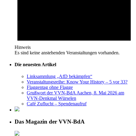
Hinweis
Es sind keine anstehenden Veranstaltungen vorhanden.
Die neuesten Artikel
Linksammlung „AfD bekämpfen“
Veranstaltungsreihe: Know Your History – 5 vor 33?
Flaggentag ohne Flagge
Grußwort der VVN-BdA Aachen, 8. Mai 2026 am
VVN-Denkmal Würselen
Café Zuflucht – Spendenaufruf
Das Magazin der VVN-BdA