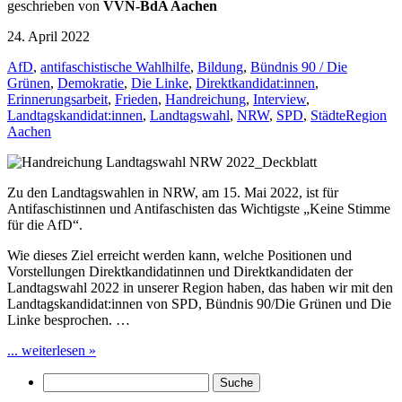
geschrieben von
VVN-BdA Aachen
24. April 2022
AfD
,
antifaschistische Wahlhilfe
,
Bildung
,
Bündnis 90 / Die
Grünen
,
Demokratie
,
Die Linke
,
Direktkandidat:innen
,
Erinnerungsarbeit
,
Frieden
,
Handreichung
,
Interview
,
Landtagskandidat:innen
,
Landtagswahl
,
NRW
,
SPD
,
StädteRegion
Aachen
Zu den Landtagswahlen in NRW, am 15. Mai 2022, ist für
Antifaschistinnen und Antifaschisten das Wichtigste „Keine Stimme
für die AfD“.
Wie dieses Ziel erreicht werden kann, welche Positionen und
Vorstellungen Direktkandidatinnen und Direktkandidaten der
Landtagswahl 2022 in unserer Region haben, das haben wir mit den
Landtagskandidat:innen von SPD, Bündnis 90/Die Grünen und Die
Linke besprochen. …
... weiterlesen »