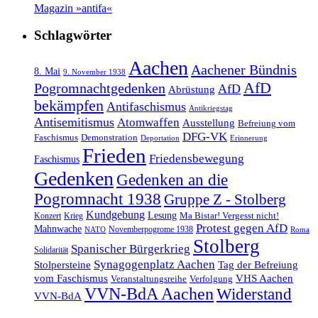
Magazin »antifa«
Schlagwörter
Aachen
Aachener Bündnis
8. Mai
9. November 1938
AfD
Pogromnachtgedenken
AfD
Abrüstung
bekämpfen
Antifaschismus
Antikriegstag
Antisemitismus
Atomwaffen
Ausstellung
Befreiung vom
DFG-VK
Faschismus
Demonstration
Deportation
Erinnerung
Frieden
Friedensbewegung
Faschismus
Gedenken
Gedenken an die
Pogromnacht 1938
Gruppe Z - Stolberg
Kundgebung
Lesung
Ma Bistar! Vergesst nicht!
Konzert
Krieg
Protest gegen AfD
Mahnwache
Novemberpogrome 1938
NATO
Roma
Stolberg
Spanischer Bürgerkrieg
Solidarität
Synagogenplatz Aachen
Stolpersteine
Tag der Befreiung
vom Faschismus
VHS Aachen
Veranstaltungsreihe
Verfolgung
VVN-BdA Aachen
Widerstand
VVN-BdA