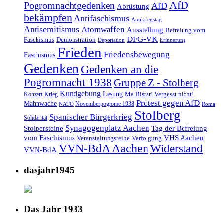
AfD
Pogromnachtgedenken
AfD
Abrüstung
bekämpfen
Antifaschismus
Antikriegstag
Antisemitismus
Atomwaffen
Ausstellung
Befreiung vom
DFG-VK
Faschismus
Demonstration
Deportation
Erinnerung
Frieden
Friedensbewegung
Faschismus
Gedenken
Gedenken an die
Pogromnacht 1938
Gruppe Z - Stolberg
Kundgebung
Lesung
Ma Bistar! Vergesst nicht!
Konzert
Krieg
Protest gegen AfD
Mahnwache
Novemberpogrome 1938
NATO
Roma
Stolberg
Spanischer Bürgerkrieg
Solidarität
Synagogenplatz Aachen
Stolpersteine
Tag der Befreiung
vom Faschismus
VHS Aachen
Veranstaltungsreihe
Verfolgung
VVN-BdA Aachen
Widerstand
VVN-BdA
dasjahr1945
Das Jahr 1933