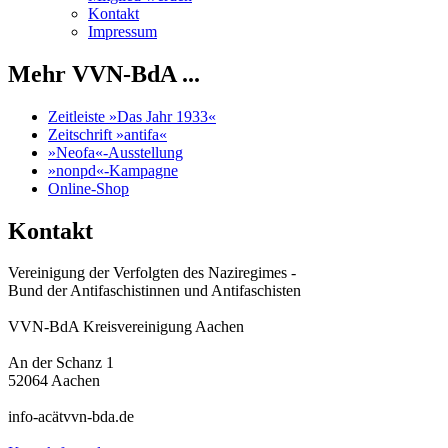
Kontakt
Impressum
Mehr VVN-BdA ...
Zeitleiste »Das Jahr 1933«
Zeitschrift »antifa«
»Neofa«-Ausstellung
»nonpd«-Kampagne
Online-Shop
Kontakt
Vereinigung der Verfolgten des Naziregimes -
Bund der Antifaschistinnen und Antifaschisten
VVN-BdA Kreisvereinigung Aachen
An der Schanz 1
52064 Aachen
info-acätvvn-bda.de