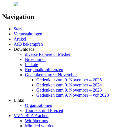
Navigation
Start
Veranstaltungen
Artikel
AfD bekämpfen
Downloads
diverse Papiere u. Medien
Broschüren
Plakate
Regionalkonferenzen
Gedenken zum 9. November
Gedenken zum 9. November – 2025
Gedenken zum 9. November – 2024
Gedenken zum 9. November – 2023
Gedenken zum 9. November – vor 2023
Links
Organisationen
Touristik und Freizeit
VVN-BdA Aachen
Wir über uns
Mitglied werden