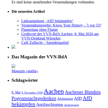
Es sind keine anstehenden Veranstaltungen vorhanden.
Die neuesten Artikel
Linksammlung „AfD bekämpfen“
Veranstaltungsreihe: Know Your History – 5 vor 33?
Flaggentag ohne Flagge
Grußwort der VVN-BdA Aachen, 8. Mai 2026 am
VVN-Denkmal Würselen
Café Zuflucht – Spendenaufruf
Das Magazin der VVN-BdA
Magazin »antifa«
Schlagwörter
Aachen
Aachener Bündnis
8. Mai
9. November 1938
AfD
Pogromnachtgedenken
AfD
Abrüstung
bekämpfen
Antifaschismus
Antikriegstag