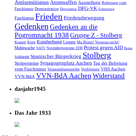
Antisemitismus
Atomwaffen
Ausstellung
Befreiung vom
DFG-VK
Faschismus
Demonstration
Deportation
Erinnerung
Frieden
Friedensbewegung
Faschismus
Gedenken
Gedenken an die
Pogromnacht 1938
Gruppe Z - Stolberg
Kundgebung
Lesung
Ma Bistar! Vergesst nicht!
Konzert
Krieg
Protest gegen AfD
Mahnwache
Novemberpogrome 1938
NATO
Roma
Stolberg
Spanischer Bürgerkrieg
Solidarität
Synagogenplatz Aachen
Stolpersteine
Tag der Befreiung
vom Faschismus
VHS Aachen
Veranstaltungsreihe
Verfolgung
VVN-BdA Aachen
Widerstand
VVN-BdA
dasjahr1945
Das Jahr 1933