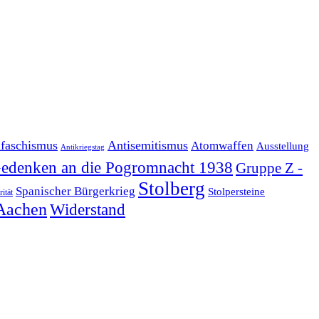
ifaschismus
Antisemitismus
Atomwaffen
Ausstellung
Antikriegstag
edenken an die Pogromnacht 1938
Gruppe Z -
Stolberg
Spanischer Bürgerkrieg
Stolpersteine
rität
Aachen
Widerstand