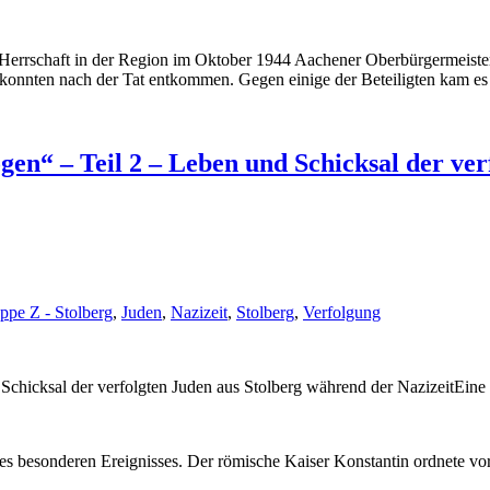
errschaft in der Region im Oktober 1944 Aachener Oberbürgermeister
onnten nach der Tat entkommen. Gegen einige der Beteiligten kam es
en“ – Teil 2 – Leben und Schicksal der ver
ppe Z - Stolberg
,
Juden
,
Nazizeit
,
Stolberg
,
Verfolgung
chicksal der verfolgten Juden aus Stolberg während der NazizeitEine
es besonderen Ereignisses. Der römische Kaiser Konstantin ordnete vo