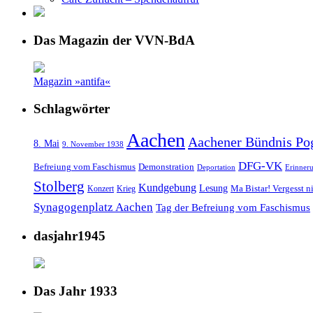
Das Magazin der VVN-BdA
Magazin »antifa«
Schlagwörter
Aachen
Aachener Bündnis Po
8. Mai
9. November 1938
DFG-VK
Befreiung vom Faschismus
Demonstration
Deportation
Erinner
Stolberg
Kundgebung
Lesung
Ma Bistar! Vergesst n
Konzert
Krieg
Synagogenplatz Aachen
Tag der Befreiung vom Faschismus
dasjahr1945
Das Jahr 1933