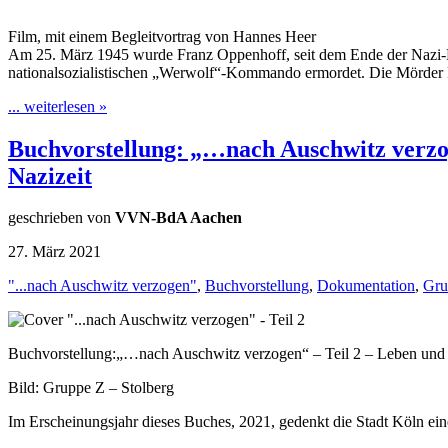
Film, mit einem Begleitvortrag von Hannes Heer
Am 25. März 1945 wurde Franz Oppenhoff, seit dem Ende der Nazi-H
nationalsozialistischen „Werwolf“-Kommando ermordet. Die Mörder k
... weiterlesen »
Buchvorstellung: „…nach Auschwitz verzog
Nazizeit
geschrieben von
VVN-BdA Aachen
27. März 2021
"...nach Auschwitz verzogen"
,
Buchvorstellung
,
Dokumentation
,
Gru
Buchvorstellung:„…nach Auschwitz verzogen“ – Teil 2 – Leben und S
Bild: Gruppe Z – Stolberg
Im Erscheinungsjahr dieses Buches, 2021, gedenkt die Stadt Köln ein