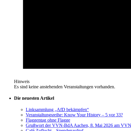
Hinweis
Es sind keine anstehenden Veranstaltungen vorhanden.
Die neuesten Artikel
Linksammlung „AfD bekämpfen“
Veranstaltungsreihe: Know Your History – 5 vor 33?
Flaggentag ohne Flagge
Grußwort der VVN-BdA Aachen, 8. Mai 2026 am VVN
Café Zuflucht – Spendenaufruf