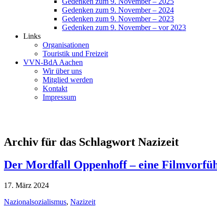
Gedenken zum 9. November – 2025
Gedenken zum 9. November – 2024
Gedenken zum 9. November – 2023
Gedenken zum 9. November – vor 2023
Links
Organisationen
Touristik und Freizeit
VVN-BdA Aachen
Wir über uns
Mitglied werden
Kontakt
Impressum
Archiv für das Schlagwort Nazizeit
Der Mordfall Oppenhoff – eine Filmvorfü
17. März 2024
Nazionalsozialismus
,
Nazizeit