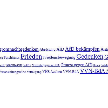
AfD bekämpfen
gromnachtgedenken
AfD
Ant
Abrüstung
Frieden
Gedenken
G
Friedensbewegung
Faschismus
ung
Protest gegen AfD
Mahnwache
icht!
Novemberpogrome 1938
Solida
NATO
Roma
VVN-BdA 
VHS Aachen
VVN-BdA
Veranstaltungsreihe
Verfolgung