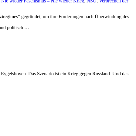
,
Nie wieder Faschismus – Nie wieder Krieg
,
NSU
,
Verbrechen der
ziregimes“ gegründet, um ihre Forderungen nach Überwindung des
und politisch …
n Eygelshoven. Das Szenario ist ein Krieg gegen Russland. Und das