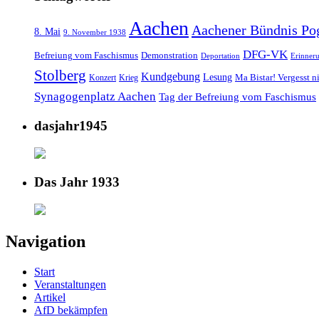
Aachen
Aachener Bündnis Po
8. Mai
9. November 1938
DFG-VK
Befreiung vom Faschismus
Demonstration
Deportation
Erinner
Stolberg
Kundgebung
Lesung
Ma Bistar! Vergesst n
Konzert
Krieg
Synagogenplatz Aachen
Tag der Befreiung vom Faschismus
dasjahr1945
Das Jahr 1933
Navigation
Start
Veranstaltungen
Artikel
AfD bekämpfen