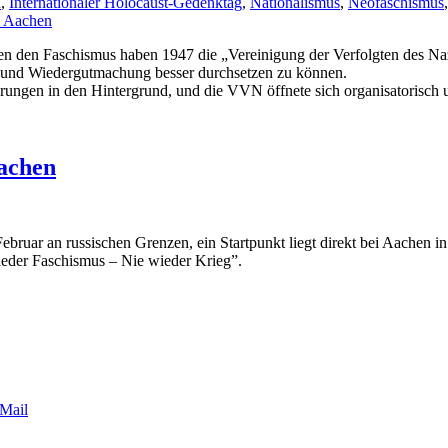
n
,
Internationaler Holocaust-Gedenktag
,
Nationalismus
,
Neofaschismus
Aachen
 den Faschismus haben 1947 die „Vereinigung der Verfolgten des Na
 und Wiedergutmachung besser durchsetzen zu können.
rungen in den Hintergrund, und die VVN öffnete sich organisatorisch 
achen
ruar an russischen Grenzen, ein Startpunkt liegt direkt bei Aachen i
eder Faschismus – Nie wieder Krieg”.
Mail