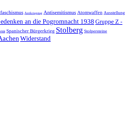
ifaschismus
Antisemitismus
Atomwaffen
Ausstellung
Antikriegstag
edenken an die Pogromnacht 1938
Gruppe Z -
Stolberg
Spanischer Bürgerkrieg
Stolpersteine
rität
Aachen
Widerstand