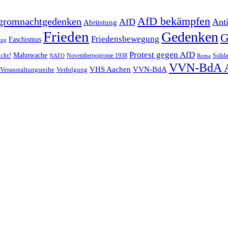
AfD bekämpfen
gromnachtgedenken
AfD
Ant
Abrüstung
Frieden
Gedenken
G
Friedensbewegung
Faschismus
ung
Protest gegen AfD
Mahnwache
icht!
Novemberpogrome 1938
Solida
NATO
Roma
VVN-BdA 
VHS Aachen
VVN-BdA
Veranstaltungsreihe
Verfolgung