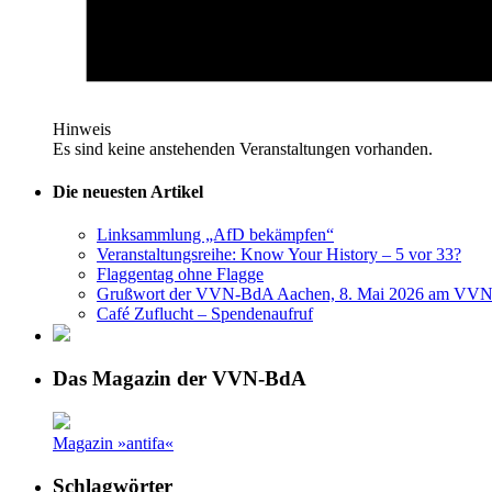
Hinweis
Es sind keine anstehenden Veranstaltungen vorhanden.
Die neuesten Artikel
Linksammlung „AfD bekämpfen“
Veranstaltungsreihe: Know Your History – 5 vor 33?
Flaggentag ohne Flagge
Grußwort der VVN-BdA Aachen, 8. Mai 2026 am VVN
Café Zuflucht – Spendenaufruf
Das Magazin der VVN-BdA
Magazin »antifa«
Schlagwörter