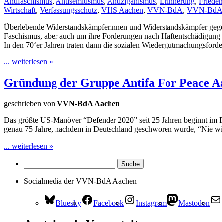
Antifaschismus
,
Antisemitismus
,
Antiziganismus
,
Erinnerung
,
Friede
Wirtschaft
,
Verfassungsschutz
,
VHS Aachen
,
VVN-BdA
,
VVN-BdA 
Überlebende Widerstandskämpferinnen und Widerstandskämpfer gegen
Faschismus, aber auch um ihre Forderungen nach Haftentschädigung
In den 70‘er Jahren traten dann die sozialen Wiedergutmachungsforde
... weiterlesen »
Gründung der Gruppe Antifa For Peace A
geschrieben von
VVN-BdA Aachen
Das größte US-Manöver “Defender 2020” seit 25 Jahren beginnt im Feb
genau 75 Jahre, nachdem in Deutschland geschworen wurde, “Nie wi
... weiterlesen »
Socialmedia der VVN-BdA Aachen
Bluesky
Facebook
Instagram
Mastodon