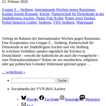
12. Februar 2024
Gruppe Z – Stolberg
,
Internationale Wochen gegen Rassismus
,
Kaplan Joseph Rossaint
,
Kirche
,
Partnerschaft für Demokratie in der
StädteRegion Aachen
,
Pastor Fritz Keller
,
Pastor Josef Dunkel
,
Probst Heinrich Grüber
,
Stolberg
,
VHS Stolberg
,
Widerstand
Vortrag im Rahmen der Internationalen Wochen gegen Rassismus.
Eine Kooperation von Gruppe Z – Stolberg, Partnerschaft für
Demokratie in der StädteRegion Aachen und vhs Stolberg
In welchem Verhältnis standen eigentlich die Kirchen in
Deutschland – sowohl die katholische als auch die evangelische –
zum Nationalsozialismus? Haben sie aus moralischen, religiösen
oder gar politischen Gründen Widerstand geleistet gegen …
... weiterlesen »
Socialmedia der VVN-BdA Aachen
Bluesky
Facebook
Instagram
Mastodon
Mail