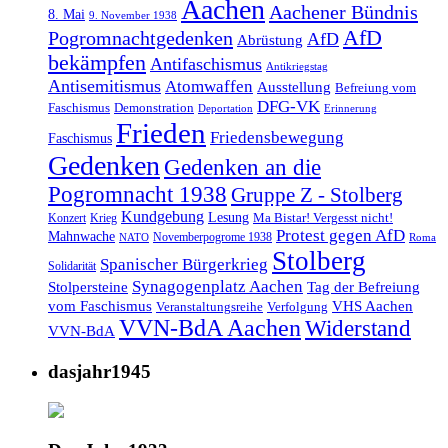
Aachen
Aachener Bündnis
8. Mai
9. November 1938
AfD
Pogromnachtgedenken
AfD
Abrüstung
bekämpfen
Antifaschismus
Antikriegstag
Antisemitismus
Atomwaffen
Ausstellung
Befreiung vom
DFG-VK
Faschismus
Demonstration
Deportation
Erinnerung
Frieden
Friedensbewegung
Faschismus
Gedenken
Gedenken an die
Pogromnacht 1938
Gruppe Z - Stolberg
Kundgebung
Lesung
Ma Bistar! Vergesst nicht!
Konzert
Krieg
Protest gegen AfD
Mahnwache
Novemberpogrome 1938
NATO
Roma
Stolberg
Spanischer Bürgerkrieg
Solidarität
Synagogenplatz Aachen
Stolpersteine
Tag der Befreiung
vom Faschismus
VHS Aachen
Veranstaltungsreihe
Verfolgung
VVN-BdA Aachen
Widerstand
VVN-BdA
dasjahr1945