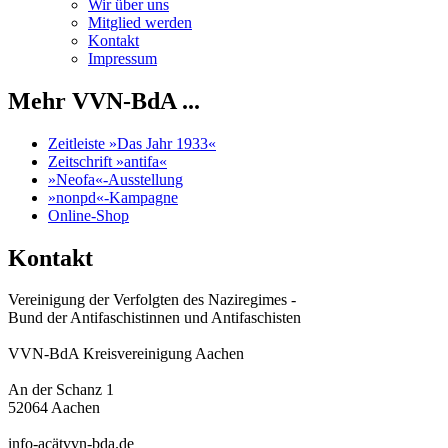
Wir über uns
Mitglied werden
Kontakt
Impressum
Mehr VVN-BdA ...
Zeitleiste »Das Jahr 1933«
Zeitschrift »antifa«
»Neofa«-Ausstellung
»nonpd«-Kampagne
Online-Shop
Kontakt
Vereinigung der Verfolgten des Naziregimes -
Bund der Antifaschistinnen und Antifaschisten
VVN-BdA Kreisvereinigung Aachen
An der Schanz 1
52064 Aachen
info-acätvvn-bda.de