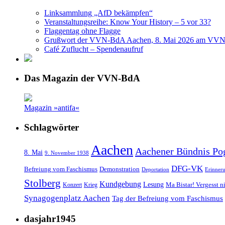
Linksammlung „AfD bekämpfen“
Veranstaltungsreihe: Know Your History – 5 vor 33?
Flaggentag ohne Flagge
Grußwort der VVN-BdA Aachen, 8. Mai 2026 am VVN
Café Zuflucht – Spendenaufruf
Das Magazin der VVN-BdA
Magazin »antifa«
Schlagwörter
Aachen
Aachener Bündnis Po
8. Mai
9. November 1938
DFG-VK
Befreiung vom Faschismus
Demonstration
Deportation
Erinner
Stolberg
Kundgebung
Lesung
Ma Bistar! Vergesst n
Konzert
Krieg
Synagogenplatz Aachen
Tag der Befreiung vom Faschismus
dasjahr1945