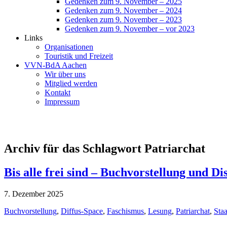
Gedenken zum 9. November – 2025
Gedenken zum 9. November – 2024
Gedenken zum 9. November – 2023
Gedenken zum 9. November – vor 2023
Links
Organisationen
Touristik und Freizeit
VVN-BdA Aachen
Wir über uns
Mitglied werden
Kontakt
Impressum
Archiv für das Schlagwort Patriarchat
Bis alle frei sind – Buchvorstellung und Di
7. Dezember 2025
Buchvorstellung
,
Diffus-Space
,
Faschismus
,
Lesung
,
Patriarchat
,
Staa