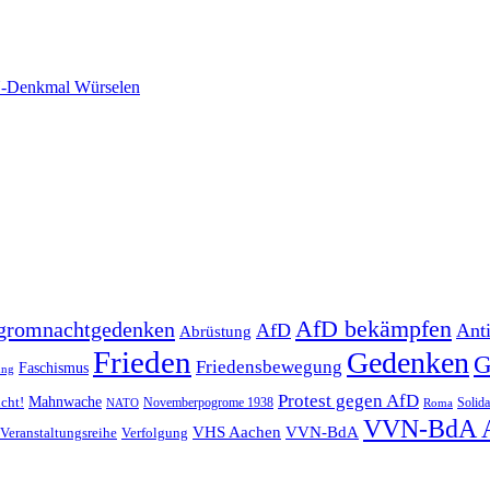
-Denkmal Würselen
AfD bekämpfen
gromnachtgedenken
AfD
Ant
Abrüstung
Frieden
Gedenken
G
Friedensbewegung
Faschismus
ung
Protest gegen AfD
Mahnwache
icht!
Novemberpogrome 1938
Solida
NATO
Roma
VVN-BdA 
VHS Aachen
VVN-BdA
Veranstaltungsreihe
Verfolgung