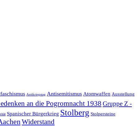
ifaschismus
Antisemitismus
Atomwaffen
Ausstellung
Antikriegstag
edenken an die Pogromnacht 1938
Gruppe Z -
Stolberg
Spanischer Bürgerkrieg
Stolpersteine
rität
Aachen
Widerstand