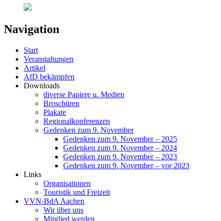
Navigation
Start
Veranstaltungen
Artikel
AfD bekämpfen
Downloads
diverse Papiere u. Medien
Broschüren
Plakate
Regionalkonferenzen
Gedenken zum 9. November
Gedenken zum 9. November – 2025
Gedenken zum 9. November – 2024
Gedenken zum 9. November – 2023
Gedenken zum 9. November – vor 2023
Links
Organisationen
Touristik und Freizeit
VVN-BdA Aachen
Wir über uns
Mitglied werden