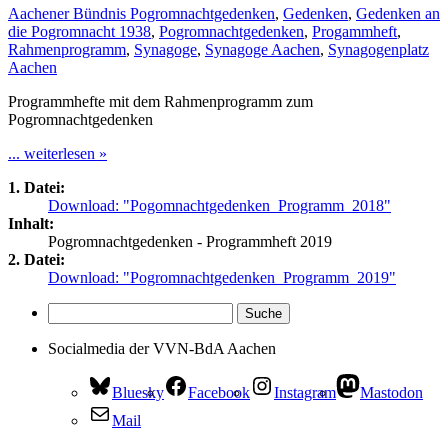
Aachener Bündnis Pogromnachtgedenken
,
Gedenken
,
Gedenken an
die Pogromnacht 1938
,
Pogromnachtgedenken
,
Progammheft
,
Rahmenprogramm
,
Synagoge
,
Synagoge Aachen
,
Synagogenplatz
Aachen
Programmhefte mit dem Rahmenprogramm zum
Pogromnachtgedenken
... weiterlesen »
1. Datei:
Download: "Pogomnachtgedenken_Programm_2018"
Inhalt:
Pogromnachtgedenken - Programmheft 2019
2. Datei:
Download: "Pogromnachtgedenken_Programm_2019"
Socialmedia der VVN-BdA Aachen
Bluesky
Facebook
Instagram
Mastodon
Mail