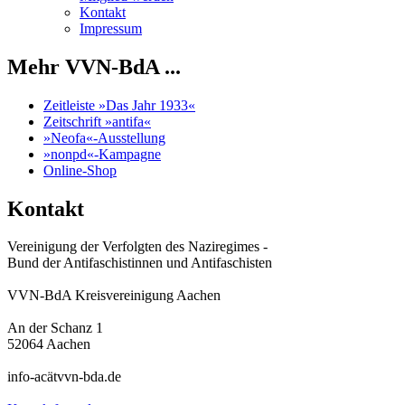
Kontakt
Impressum
Mehr VVN-BdA ...
Zeitleiste »Das Jahr 1933«
Zeitschrift »antifa«
»Neofa«-Ausstellung
»nonpd«-Kampagne
Online-Shop
Kontakt
Vereinigung der Verfolgten des Naziregimes -
Bund der Antifaschistinnen und Antifaschisten
VVN-BdA Kreisvereinigung Aachen
An der Schanz 1
52064 Aachen
info-acätvvn-bda.de