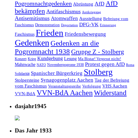
AfD
Pogromnachtgedenken
AfD
Abrüstung
bekämpfen
Antifaschismus
Antikriegstag
Antisemitismus
Atomwaffen
Ausstellung
Befreiung vom
DFG-VK
Faschismus
Demonstration
Deportation
Erinnerung
Frieden
Friedensbewegung
Faschismus
Gedenken
Gedenken an die
Pogromnacht 1938
Gruppe Z - Stolberg
Kundgebung
Lesung
Ma Bistar! Vergesst nicht!
Konzert
Krieg
Protest gegen AfD
Mahnwache
Novemberpogrome 1938
NATO
Roma
Stolberg
Spanischer Bürgerkrieg
Solidarität
Synagogenplatz Aachen
Stolpersteine
Tag der Befreiung
vom Faschismus
VHS Aachen
Veranstaltungsreihe
Verfolgung
VVN-BdA Aachen
Widerstand
VVN-BdA
dasjahr1945
Das Jahr 1933