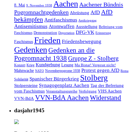
Aachen
Aachener Bündnis
8. Mai
9. November 1938
AfD
Pogromnachtgedenken
AfD
Abrüstung
bekämpfen
Antifaschismus
Antikriegstag
Antisemitismus
Atomwaffen
Ausstellung
Befreiung vom
DFG-VK
Faschismus
Demonstration
Deportation
Erinnerung
Frieden
Friedensbewegung
Faschismus
Gedenken
Gedenken an die
Pogromnacht 1938
Gruppe Z - Stolberg
Kundgebung
Lesung
Ma Bistar! Vergesst nicht!
Konzert
Krieg
Protest gegen AfD
Mahnwache
Novemberpogrome 1938
NATO
Roma
Stolberg
Spanischer Bürgerkrieg
Solidarität
Synagogenplatz Aachen
Stolpersteine
Tag der Befreiung
vom Faschismus
VHS Aachen
Veranstaltungsreihe
Verfolgung
VVN-BdA Aachen
Widerstand
VVN-BdA
dasjahr1945