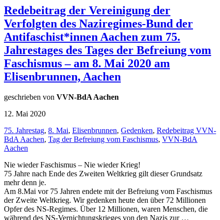
Redebeitrag der Vereinigung der
Verfolgten des Naziregimes-Bund der
Antifaschist*innen Aachen zum 75.
Jahrestages des Tages der Befreiung vom
Faschismus – am 8. Mai 2020 am
Elisenbrunnen, Aachen
geschrieben von
VVN-BdA Aachen
12. Mai 2020
75. Jahrestag
,
8. Mai
,
Elisenbrunnen
,
Gedenken
,
Redebeitrag VVN-
BdA Aachen
,
Tag der Befreiung vom Faschismus
,
VVN-BdA
Aachen
Nie wieder Faschismus – Nie wieder Krieg!
75 Jahre nach Ende des Zweiten Weltkrieg gilt dieser Grundsatz
mehr denn je.
Am 8.Mai vor 75 Jahren endete mit der Befreiung vom Faschismus
der Zweite Weltkrieg. Wir gedenken heute den über 72 Millionen
Opfer des NS-Regimes. Über 12 Millionen, waren Menschen, die
während des NS-Vernichtungskrieges von den Nazis zur …