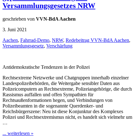
Versammlungsgesetzes NRW
geschrieben von
VVN-BdA Aachen
3. Juni 2021
Aachen
,
Fahrrad-Demo
,
NRW
,
Redebeitrag VVN-BdA Aachen
,
Versammlungsgesetz
,
Verschärfung
Antidemokratische Tendenzen in der Polizei
Rechtsextreme Netzwerke und Chatgruppen innerhalb einzelner
Landespolizeibehörden, die Weitergabe sensibler Daten aus
Polizeicomputern an Rechtsextreme, Polizeiangehörige, die durch
Rassismus auffallen und offen Sympathien für
Rechtsaußenformationen hegen, und Verbindungen von
Polizeibeamten in die sogenannte Querdenker- und
Reichsbürgerszene: Neu ist diese Konjunktur des Komplexes
Polizei und Rechtsextremismus nicht, es handelt sich vielmehr um
…
... weiterlesen »