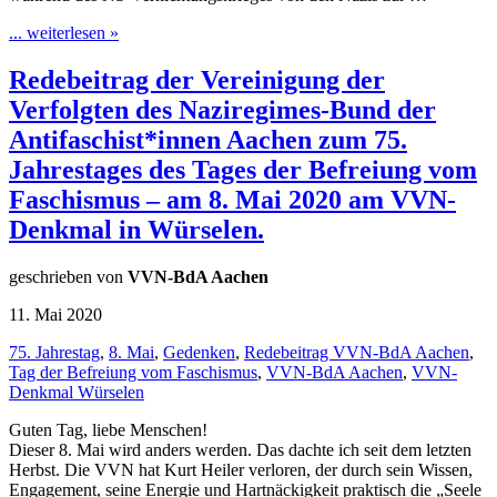
... weiterlesen »
Redebeitrag der Vereinigung der
Verfolgten des Naziregimes-Bund der
Antifaschist*innen Aachen zum 75.
Jahrestages des Tages der Befreiung vom
Faschismus – am 8. Mai 2020 am VVN-
Denkmal in Würselen.
geschrieben von
VVN-BdA Aachen
11. Mai 2020
75. Jahrestag
,
8. Mai
,
Gedenken
,
Redebeitrag VVN-BdA Aachen
,
Tag der Befreiung vom Faschismus
,
VVN-BdA Aachen
,
VVN-
Denkmal Würselen
Guten Tag, liebe Menschen!
Dieser 8. Mai wird anders werden. Das dachte ich seit dem letzten
Herbst. Die VVN hat Kurt Heiler verloren, der durch sein Wissen,
Engagement, seine Energie und Hartnäckigkeit praktisch die „Seele