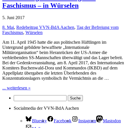
Faschismus – in Würselen
5. Juni 2017
8. Mai
,
Redebeitrag VVN-BdA Aachen
,
Tag der Befreiung vom
Faschismus
,
Würselen
Am 11. April 1945 hatte die aus politischen Häftlingen im
Untergrund gebildete bewaffnete „Internationale
Militärorganisation“ beim Heranrücken der US-Armee die
verbleibenden SS-Mannschaften überwältigt und das Lager befreit.
Bei der Gedenkveranstaltung, am 8. April 2017, des Internationalen
Komitees Buchenwald-Dora und Kommandos (IKBD) auf dem
Appellplatz übergaben die letzten Überlebenden des
Konzentrationslagers symbolisch ihr Vermächtnis an die …
... weiterlesen »
Socialmedia der VVN-BdA Aachen
Bluesky
Facebook
Instagram
Mastodon