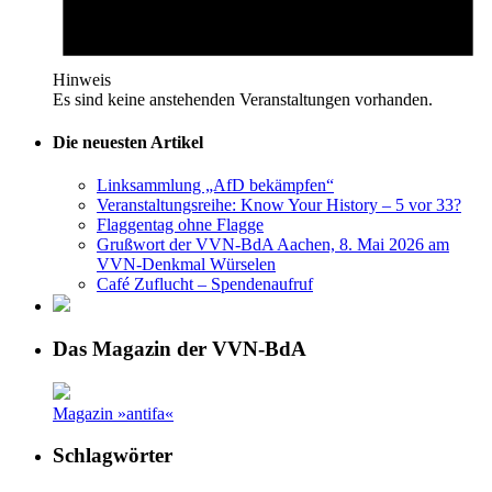
Hinweis
Es sind keine anstehenden Veranstaltungen vorhanden.
Die neuesten Artikel
Linksammlung „AfD bekämpfen“
Veranstaltungsreihe: Know Your History – 5 vor 33?
Flaggentag ohne Flagge
Grußwort der VVN-BdA Aachen, 8. Mai 2026 am
VVN-Denkmal Würselen
Café Zuflucht – Spendenaufruf
Das Magazin der VVN-BdA
Magazin »antifa«
Schlagwörter